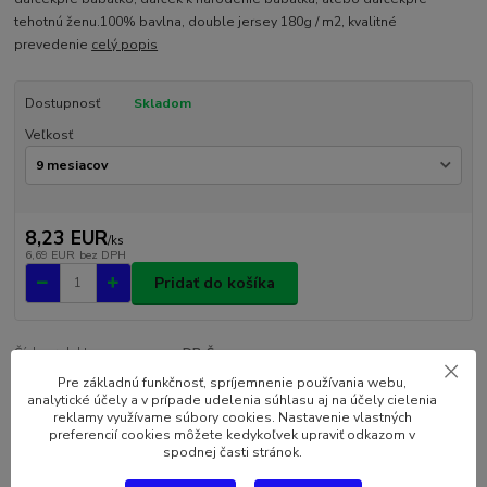
tehotnú ženu.100% bavlna, double jersey 180g / m2, kvalitné
prevedenie
celý popis
Dostupnosť
Skladom
Veľkosť
8,23 EUR
/
ks
6,69 EUR
bez DPH
Pridať do košíka
Číslo produktu:
DB-Š
Pre základnú funkčnosť, spríjemnenie používania webu,
analytické účely a v prípade udelenia súhlasu aj na účely cielenia
Kompletné špecifikácie
reklamy využívame súbory cookies. Nastavenie vlastných
preferencií cookies môžete kedykoľvek upraviť odkazom v
spodnej časti stránok.
Komentáre
0