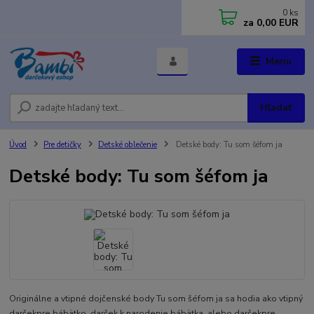
0
ks
za
0,00 EUR
Menu
Hľadať
Úvod
Pre detičky
Detské oblečenie
Detské body: Tu som šéfom ja
Detské body: Tu som šéfom ja
Originálne a vtipné dojčenské body Tu som šéfom ja sa hodia ako vtipný
darčekpre bábätko, darček k narodenie bábätka, alebo darčekpre