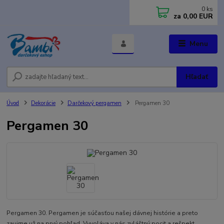
0
ks
za
0,00 EUR
Menu
Hľadať
Úvod
Dekorácie
Darčekový pergamen
Pergamen 30
Pergamen 30
Pergamen 30. Pergamen je súčasťou našej dávnej histórie a preto
zaujme už na prvý pohľad. Vyvoláva v nás zvláštný pocit a rešpekt.