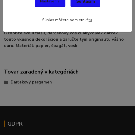
Súhlasím
Nastavenia
Pergamen 30.
Pergamen je súčasťou našej dávnej histórie a preto zaujme už
Súhlas môžete odmietnuť
tu
.
na prvý pohľad. Vyvoláva v nás zvláštný pocit a rešpekt.
Ozdobte svoju fľašu, darčekový kôš či akýkoľvek darček
touto vkusnou dekoráciou a zaručte tým originalitu vášho
daru. Materiál: papier, špagát, vosk.
Tovar zaradený v kategóriách
Darčekový pergamen
GDPR