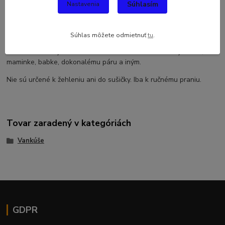
Súhlasím
Nastavenia
Vankúš cannabis.
Krásne vankúšiky určené k tomu, aby ste svojim blízkym
urobili radosť.
Súhlas môžete odmietnuť
tu
.
Vankúše sú obojstranné. Môžete ich darovať milovanej osobe,
maminke, babke, dokonalému páru a iným.
Nie sú určené k žehleniu ani do sušičky. Iba k ručnému praniu.
Tovar zaradený v kategóriách
Vankúše
GDPR