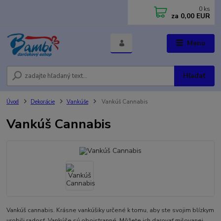
0
ks
za
0,00 EUR
Menu
Hľadať
Úvod
Dekorácie
Vankúše
Vankúš Cannabis
Vankúš Cannabis
Vankúš cannabis. Krásne vankúšiky určené k tomu, aby ste svojim blízkym
urobili radosť. Vankúše sú obojstranné. Môžete ich darovať milovanej