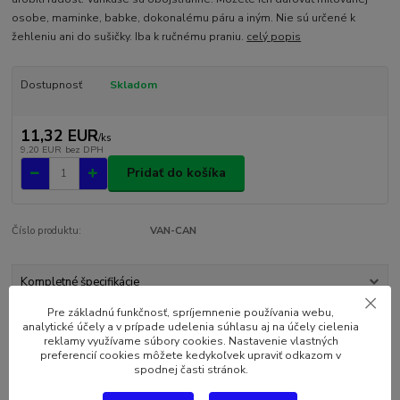
osobe, maminke, babke, dokonalému páru a iným. Nie sú určené k
žehleniu ani do sušičky. Iba k ručnému praniu.
celý popis
Dostupnosť
Skladom
11,32 EUR
/
ks
9,20 EUR
bez DPH
Pridať do košíka
Číslo produktu:
VAN-CAN
Kompletné špecifikácie
Pre základnú funkčnosť, spríjemnenie používania webu,
Komentáre
0
analytické účely a v prípade udelenia súhlasu aj na účely cielenia
reklamy využívame súbory cookies. Nastavenie vlastných
preferencií cookies môžete kedykoľvek upraviť odkazom v
spodnej časti stránok.
Kompletné špecifikácie