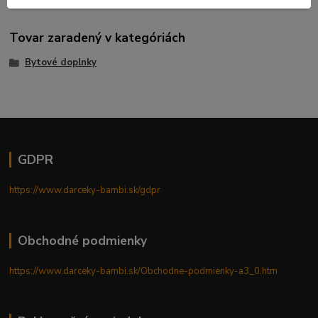
Tovar zaradený v kategóriách
Bytové doplnky
GDPR
https://www.darceky-bambi.sk/gdpr
Obchodné podmienky
https://www.darceky-bambi.sk/Obchodne-podmienky-a3_0.htm