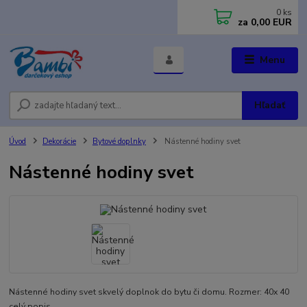
0
ks
za
0,00 EUR
Menu
Hľadať
Úvod
Dekorácie
Bytové doplnky
Nástenné hodiny svet
Nástenné hodiny svet
Nástenné hodiny svet skvelý doplnok do bytu či domu. Rozmer: 40x 40
celý popis