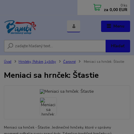
0
ks
za
0,00 EUR
Menu
Hľadať
Úvod
Hrnčeky, Poháre, Lyžičky
Čarovné
Meniaci sa hrnček: Šťastie
Meniaci sa hrnček: Šťastie
Meniaci sa hrnček - Šťastie. Jedinečné hrnčeky, ktoré v správny
moment odhalia svoju pravú tvár. Zdanlivo tradičné hrnčeky sú