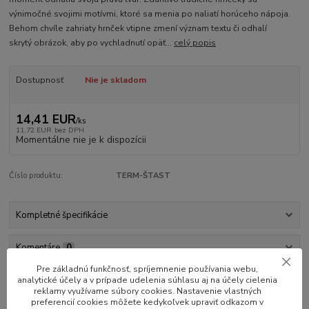
výnimočné svojimi motívmi, ktoré sa menia po naliatí horúceho nápoja.
Behom chvíle zahriaty hrnček vtipne zmení význam textu či odhalí
skrytý obrázok, aby po vychladnutí opäť...
celý popis
Dostupnosť
Nie je skladom
14,41 EUR
/
ks
11,72 EUR
bez DPH
Momentálne nie je k dispozícii
Číslo produktu:
TERM-ŠTAST
Kompletné špecifikácie
Komentáre
0
Pre základnú funkčnosť, spríjemnenie používania webu,
analytické účely a v prípade udelenia súhlasu aj na účely cielenia
Kompletné špecifikácie
reklamy využívame súbory cookies. Nastavenie vlastných
preferencií cookies môžete kedykoľvek upraviť odkazom v