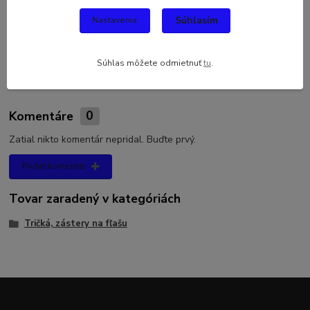
Darujete fľašu a zdá sa vám príliš obyčajná? Zástera na fľašu nie
Súhlasím
Nastavenia
je len obyčajná zástera, je potlačená humorným nápisom:
50
narodeniny prajeme ti k tvojmu sviatku ešte jednu 50-
tku,
ktorý priamo vystihuje príležitosť ku ktorej je určená.
Súhlas môžete odmietnuť
tu
.
Komentáre
0
Zatial nikto komentár nepridal. Buďte prvý.
Pridať komentár
Tovar zaradený v kategóriách
Tričká, zástery na fľašu