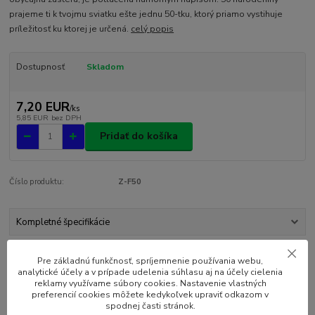
prajeme ti k tvojmu sviatku ešte jednu 50-tku, ktorý priamo vystihuje
príležitosť ku ktorej je určená.
celý popis
Dostupnosť
Skladom
7,20 EUR
/
ks
5,85 EUR
bez DPH
Pridať do košíka
Číslo produktu:
Z-F50
Kompletné špecifikácie
Komentáre
0
Pre základnú funkčnosť, spríjemnenie používania webu,
analytické účely a v prípade udelenia súhlasu aj na účely cielenia
reklamy využívame súbory cookies. Nastavenie vlastných
preferencií cookies môžete kedykoľvek upraviť odkazom v
Kompletné špecifikácie
spodnej časti stránok.