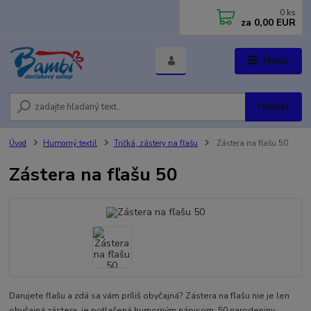
0
ks
za
0,00 EUR
Menu
Hľadať
Úvod
Humorný textil
Tričká, zástery na fľašu
Zástera na fľašu 50
Zástera na fľašu 50
Darujete fľašu a zdá sa vám príliš obyčajná? Zástera na fľašu nie je len
obyčajná zástera, je potlačená humorným nápisom: 50 narodeniny