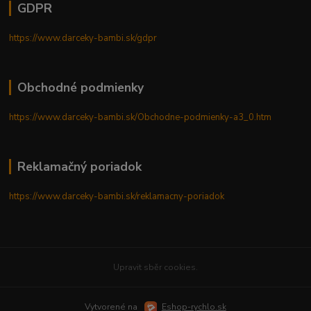
GDPR
https://www.darceky-bambi.sk/gdpr
Obchodné podmienky
https://www.darceky-bambi.sk/Obchodne-podmienky-a3_0.htm
Reklamačný poriadok
https://www.darceky-bambi.sk/reklamacny-poriadok
Upravit sběr cookies.
Vytvorené na
Eshop-rychlo.sk