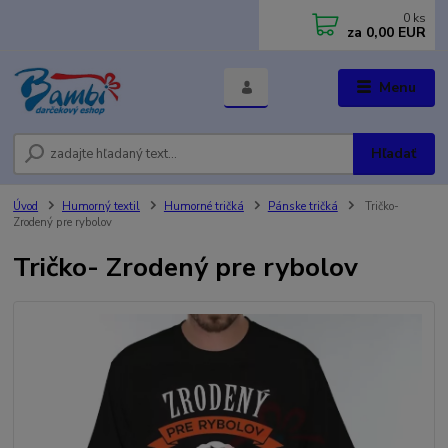
0
ks
za
0,00 EUR
Menu
Hľadať
Úvod
Humorný textil
Humorné tričká
Pánske tričká
Tričko-
Zrodený pre rybolov
Tričko- Zrodený pre rybolov