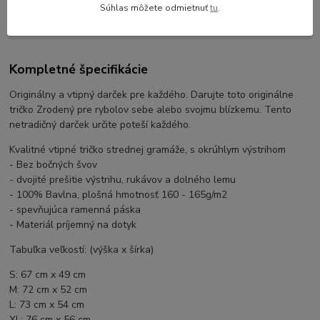
Súhlas môžete odmietnuť
tu
.
Komentáre
0
Kompletné špecifikácie
Originálny a vtipný darček pre každého. Darujte toto originálne
tričko Zrodený pre rybolov sebe alebo svojmu blízkemu. Tento
netradičný darček určite poteší každého.
Kvalitné vtipné tričko strednej gramáže, s okrúhlym výstrihom
- Bez bočných švov
- dvojité prešitie výstrihu, rukávov a dolného lemu
- 100% Bavlna, plošná hmotnosť 160 - 165g/m2
- spevňujúca ramenná páska
- Materiál príjemný na dotyk
Tabuľka veľkostí: (výška x šírka)
S: 67 cm x 49 cm
M: 72 cm x 52 cm
L: 73 cm x 54 cm
XL: 76 cm x 56 cm