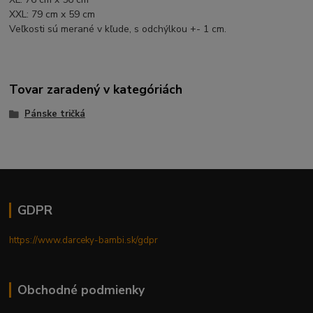
XXL: 79 cm x 59 cm
Veľkosti sú merané v kľude, s odchýlkou +- 1 cm.
Tovar zaradený v kategóriách
Pánske tričká
GDPR
https://www.darceky-bambi.sk/gdpr
Obchodné podmienky