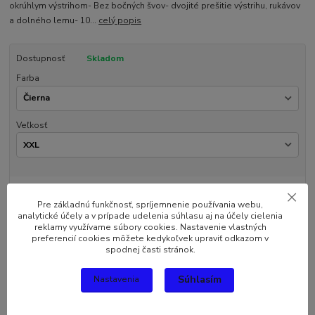
okrúhlym výstrihom- Bez bočných švov- dvojité prešitie výstrihu, rukávov
a dolného lemu- 10...
celý popis
Dostupnosť
Skladom
Farba
Veľkosť
13,38 EUR
/
ks
10,88 EUR
bez DPH
Pre základnú funkčnosť, spríjemnenie používania webu,
analytické účely a v prípade udelenia súhlasu aj na účely cielenia
Pridať do košíka
reklamy využívame súbory cookies. Nastavenie vlastných
preferencií cookies môžete kedykoľvek upraviť odkazom v
spodnej časti stránok.
Číslo produktu:
TR-RYBO
Súhlasím
Nastavenia
Kompletné špecifikácie