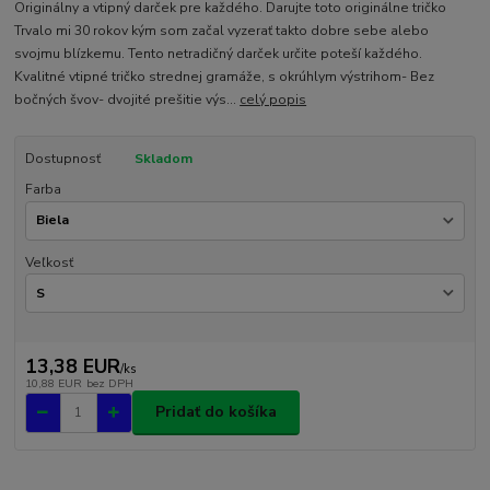
Originálny a vtipný darček pre každého. Darujte toto originálne tričko
Trvalo mi 30 rokov kým som začal vyzerať takto dobre sebe alebo
svojmu blízkemu. Tento netradičný darček určite poteší každého.
Kvalitné vtipné tričko strednej gramáže, s okrúhlym výstrihom- Bez
bočných švov- dvojité prešitie výs...
celý popis
Dostupnosť
Skladom
Farba
Veľkosť
13,38 EUR
/
ks
10,88 EUR
bez DPH
Pridať do košíka