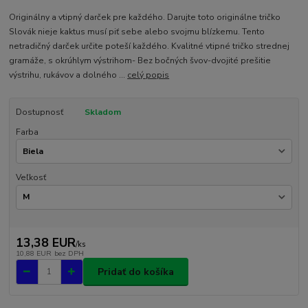
Originálny a vtipný darček pre každého. Darujte toto originálne tričko
Slovák nieje kaktus musí piť sebe alebo svojmu blízkemu. Tento
netradičný darček určite poteší každého. Kvalitné vtipné tričko strednej
gramáže, s okrúhlym výstrihom- Bez bočných švov-dvojité prešitie
výstrihu, rukávov a dolného ...
celý popis
Dostupnosť
Skladom
Farba
Veľkosť
13,38 EUR
/
ks
10,88 EUR
bez DPH
Pridať do košíka