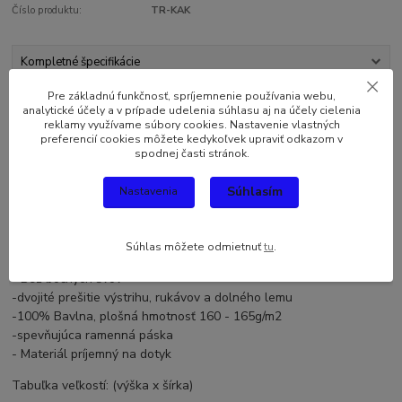
Číslo produktu:
TR-KAK
Kompletné špecifikácie
Pre základnú funkčnosť, spríjemnenie používania webu,
Komentáre
0
analytické účely a v prípade udelenia súhlasu aj na účely cielenia
reklamy využívame súbory cookies. Nastavenie vlastných
preferencií cookies môžete kedykoľvek upraviť odkazom v
spodnej časti stránok.
Kompletné špecifikácie
Originálny a vtipný darček pre každého. Darujte toto originálne
Súhlasím
Nastavenia
tričko Slovák nieje kaktus musí piť sebe alebo svojmu blízkemu.
Tento netradičný darček určite poteší každého.
Súhlas môžete odmietnuť
tu
.
Kvalitné vtipné tričko strednej gramáže, s okrúhlym výstrihom
- Bez bočných švov
-dvojité prešitie výstrihu, rukávov a dolného lemu
-100% Bavlna, plošná hmotnosť 160 - 165g/m2
-spevňujúca ramenná páska
- Materiál príjemný na dotyk
Tabuľka veľkostí: (výška x šírka)