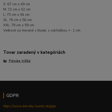
S: 67 cm x 49 cm
M: 72 cm x 52 cm
L: 73 cm x 54 cm
XL: 76 cm x 56 cm
XXL: 79 cm x 59 cm
Veľkosti sú merané v kľude, s odchýlkou +- 1 cm.
Tovar zaradený v kategóriách
Pánske tričká
GDPR
https://www.darceky-bambi.sk/gdpr