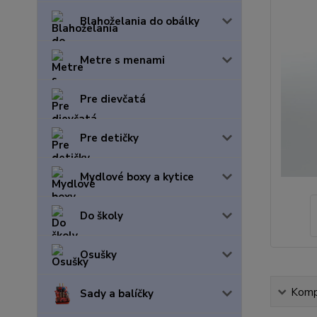
Blahoželania do obálky
Metre s menami
Pre dievčatá
Pre detičky
Mydlové boxy a kytice
Do školy
Osušky
Kompl
Sady a balíčky