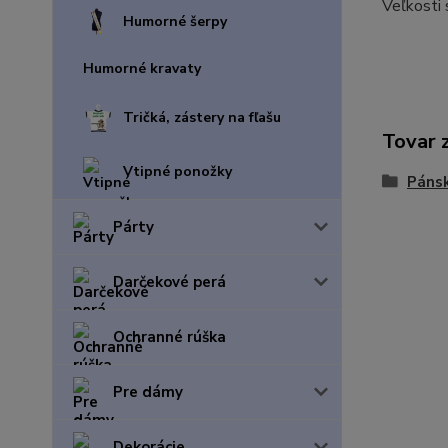
Veľkosti 
Humorné šerpy
Humorné kravaty
Tričká, zástery na fľašu
Tovar 
Vtipné ponožky
Pánsk
Párty
Darčekové perá
Ochranné rúška
Pre dámy
Dekorácie