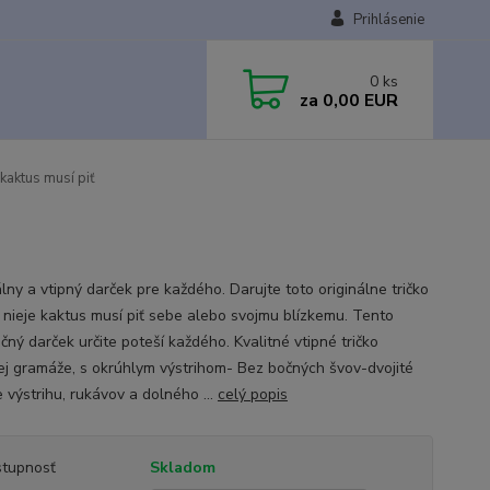
Prihlásenie
0
ks
za
0,00 EUR
kaktus musí piť
lny a vtipný darček pre každého. Darujte toto originálne tričko
 nieje kaktus musí piť sebe alebo svojmu blízkemu. Tento
čný darček určite poteší každého. Kvalitné vtipné tričko
ej gramáže, s okrúhlym výstrihom- Bez bočných švov-dvojité
e výstrihu, rukávov a dolného ...
celý popis
tupnosť
Skladom