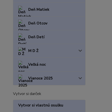
Deň Matiek
Deň Otcov
Deň Detí
M D Ž
Veľká noc
Vianoce 2025
Vytvor si darček
Vytvor si vlastnú osušku