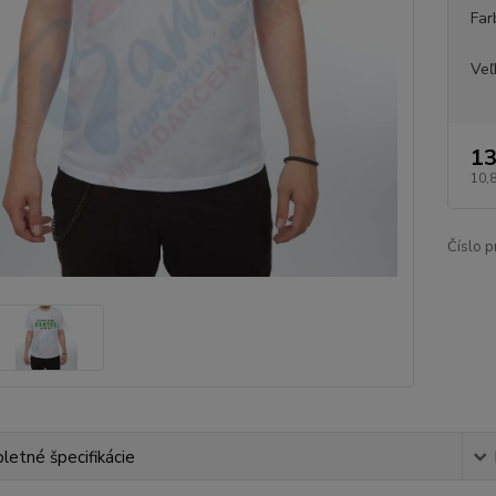
Far
Veľ
13
10,
Číslo p
etné špecifikácie