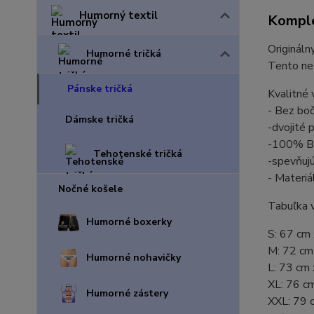
Humorný textil
Komple
Origináln
Humorné tričká
Tento net
Pánske tričká
Kvalitné 
- Bez bo
Dámske tričká
-dvojité 
-100% Ba
Tehotenské tričká
-spevňuj
- Materiá
Nočné košele
Tabuľka v
Humorné boxerky
S: 67 cm
M: 72 cm
Humorné nohavičky
L: 73 cm
XL: 76 c
Humorné zástery
XXL: 79 