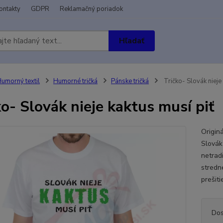
ontakty
GDPR
Reklamačný poriadok
Hľadať
umorný textil
Humorné tričká
Pánske tričká
Tričko- Slovák nieje 
ko- Slovák nieje kaktus musí piť
Originá
Slovák
netradi
stredn
prešiti
Dos