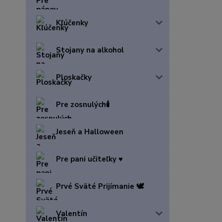
Kľúčenky
Stojany na alkohol
Ploskačky
Pre zosnulých🕯️
Jeseň a Halloween
Pre pani učiteľky ♥️
Prvé Sväté Prijímanie 🕊️
Valentín