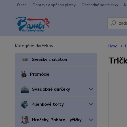
O nás
Doprava a spôsob platby
Obchodné podmienky
K
Kategórie darčekov
Úvod
H
Trič
Sviečky s citátom
Promócie
Svadobné darčeky
Plienkové torty
Hrnčeky, Poháre, Lyžičky