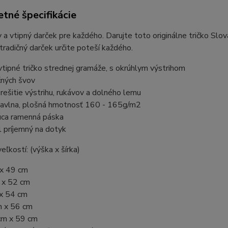
tné špecifikácie
y a vtipný darček pre každého. Darujte toto originálne tričko Slo
radičný darček určite poteší každého.
vtipné tričko strednej gramáže, s okrúhlym výstrihom
čných švov
prešitie výstrihu, rukávov a dolného lemu
vlna, plošná hmotnosť 160 - 165g/m2
úca ramenná páska
l príjemný na dotyk
eľkostí: (výška x šírka)
 x 49 cm
 x 52 cm
 x 54 cm
m x 56 cm
cm x 59 cm