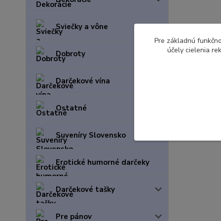
Sviečky a vône
Pre základnú funkčno
účely cielenia r
Dobroty
Darčekové vína
Ostatné
Suveníry Slovensko
Erotické humorné darčeky
Darčekové tašky
Pre pánov