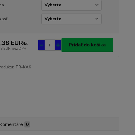
ba
kosť
,38 EUR
/
ks
Pridať do košíka
88 EUR
bez DPH
roduktu:
TR-KAK
Komentáre
0