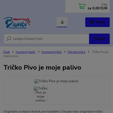
0
ks
za
0,00 EUR
Menu
Hľadať
Úvod
Humorný textil
Humorné tričká
Pánske tričká
Tričko Pivo je
moje palivo
Tričko Pivo je moje palivo
Originálny a vtipný darček pre každého. Darujte toto originálne tričko