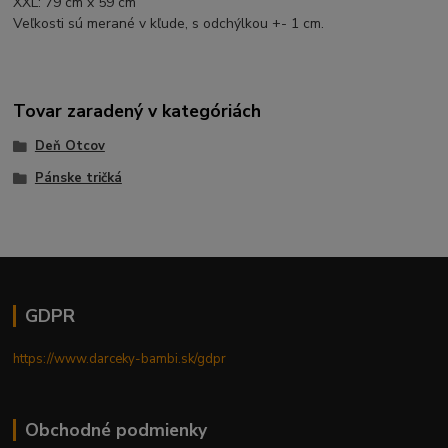
XXL: 79 cm x 59 cm
Veľkosti sú merané v kľude, s odchýlkou +- 1 cm.
Tovar zaradený v kategóriách
Deň Otcov
Pánske tričká
GDPR
https://www.darceky-bambi.sk/gdpr
Obchodné podmienky