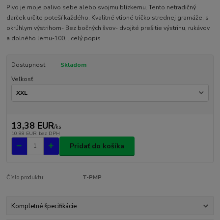
Pivo je moje palivo sebe alebo svojmu blízkemu. Tento netradičný
darček určite poteší každého. Kvalitné vtipné tričko strednej gramáže, s
okrúhlym výstrihom- Bez bočných švov- dvojité prešitie výstrihu, rukávov
a dolného lemu-100...
celý popis
Dostupnosť
Skladom
Veľkosť
13,38 EUR
/
ks
10,88 EUR
bez DPH
Pridať do košíka
Číslo produktu:
T-PMP
Kompletné špecifikácie