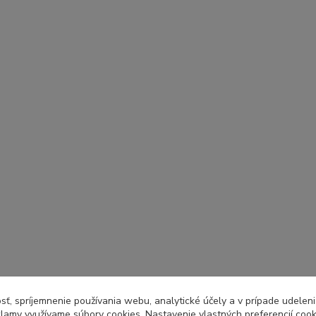
sť, spríjemnenie používania webu, analytické účely a v prípade udeleni
eklamy využívame súbory cookies. Nastavenie vlastných preferencií coo