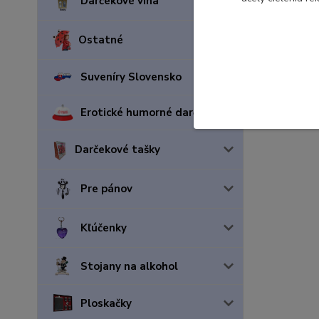
Darčekové vína
Ostatné
Suveníry Slovensko
Erotické humorné darčeky
Darčekové tašky
Pre pánov
Kľúčenky
Stojany na alkohol
Ploskačky