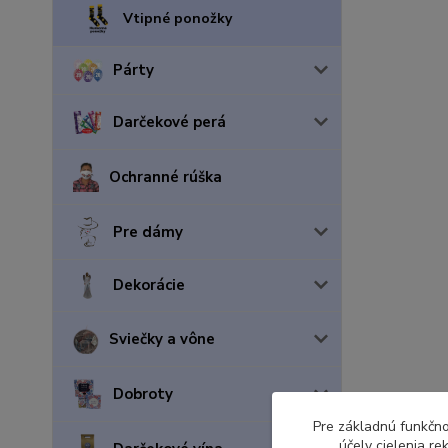
Vtipné ponožky
Párty
Darčekové perá
Ochranné rúška
Pre dámy
Dekorácie
Sviečky a vône
Dobroty
Pre základnú funkčno
účely cielenia r