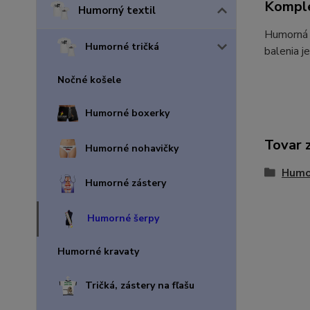
Komple
Humorný textil
Humorná š
Humorné tričká
balenia je
Nočné košele
Humorné boxerky
Tovar 
Humorné nohavičky
Humo
Humorné zástery
Humorné šerpy
Humorné kravaty
Tričká, zástery na fľašu