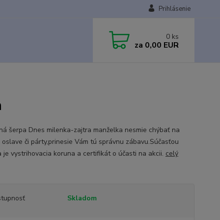
Prihlásenie
0
ks
za
0,00 EUR
a
á šerpa Dnes milenka-zajtra manželka nesmie chýbať na
j oslave či párty,prinesie Vám tú správnu zábavu.Súčasťou
 je vystrihovacia koruna a certifikát o účasti na akcii.
celý
tupnosť
Skladom