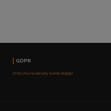
GDPR
https://www.darceky-bambi.sk/gdpr