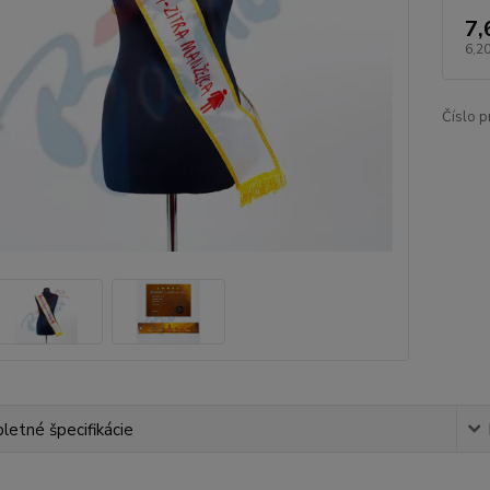
7,
6,2
Číslo p
etné špecifikácie