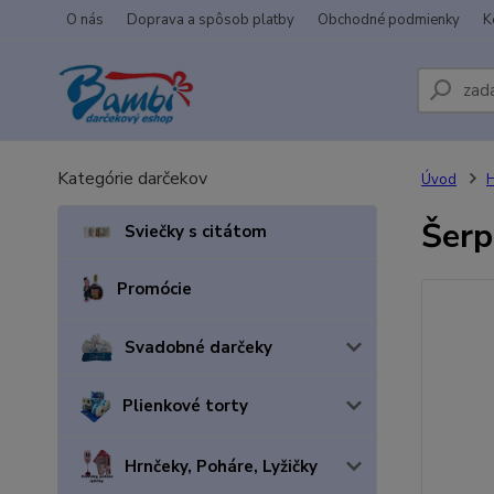
O nás
Doprava a spôsob platby
Obchodné podmienky
K
Kategórie darčekov
Úvod
H
Šerp
Sviečky s citátom
Promócie
Svadobné darčeky
Plienkové torty
Hrnčeky, Poháre, Lyžičky