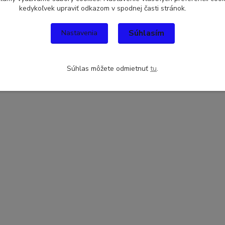
kedykoľvek upraviť odkazom v spodnej časti stránok.
Súhlasím
Nastavenia
Súhlas môžete odmietnuť
tu
.