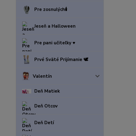
Pre zosnulých🕯️
Jeseň a Halloween
Pre pani učiteľky ♥️
Prvé Sväté Prijímanie 🕊️
Valentín
Deň Matiek
Deň Otcov
Deň Detí