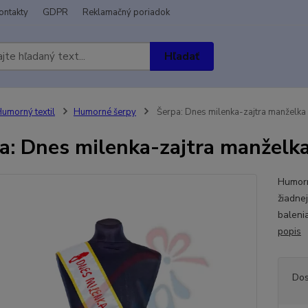
ontakty
GDPR
Reklamačný poriadok
Hľadať
umorný textil
Humorné šerpy
Šerpa: Dnes milenka-zajtra manželka
a: Dnes milenka-zajtra manželk
Humorn
žiadne
balenia
popis
Dos