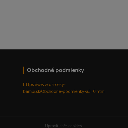
Obchodné podmienky
https://www.darceky-
bambi.sk/Obchodne-podmienky-a3_0.htm
Upravit sběr cookies.