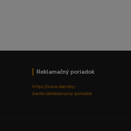
Reklamačný poriadok
https://www.darceky-
bambi.sk/reklamacny-poriadok