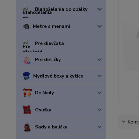
Blahoželania do obálky
Metre s menami
Pre dievčatá
Pre detičky
Mydlové boxy a kytice
Do školy
Osušky
Kompl
Sady a balíčky