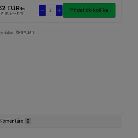
62 EUR
/
ks
Pridať do košíka
0 EUR
bez DPH
roduktu:
ŠERP-MIL
Komentáre
0