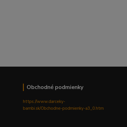
Obchodné podmienky
https://www.darceky-
bambi.sk/Obchodne-podmienky-a3_0.htm