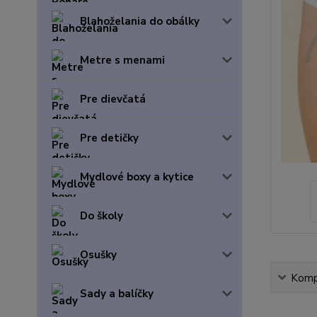
Blahoželania do obálky
Metre s menami
Pre dievčatá
Pre detičky
Mydlové boxy a kytice
Do školy
Osušky
Kompl
Sady a balíčky