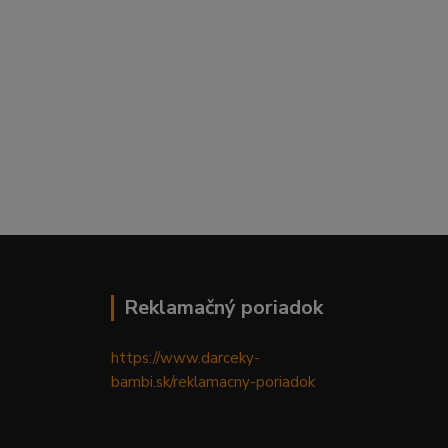
Reklamačný poriadok
https://www.darceky-
bambi.sk/reklamacny-poriadok