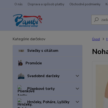
O nás
Doprava a spôsob platby
Obchodné podmienky
K
Kategórie darčekov
Úvod
H
Noha
Sviečky s citátom
Promócie
Svadobné darčeky
Plienkové torty
Hrnčeky, Poháre, Lyžičky