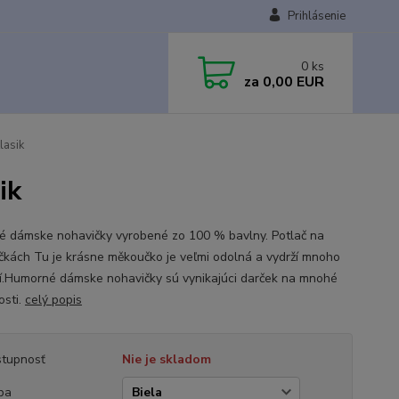
Prihlásenie
0
ks
za
0,00 EUR
lasik
ik
né dámske nohavičky vyrobené zo 100 % bavlny. Potlač na
čkách Tu je krásne měkoučko je veľmi odolná a vydrží mnoho
í.Humorné dámske nohavičky sú vynikajúci darček na mnohé
tosti.
celý popis
tupnosť
Nie je skladom
ba