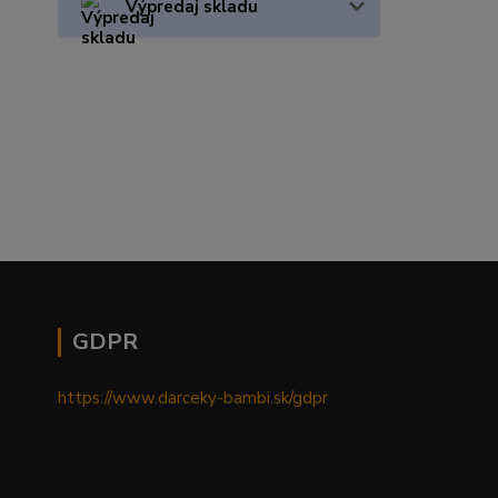
Výpredaj skladu
GDPR
https://www.darceky-bambi.sk/gdpr