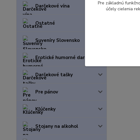
Pre základnú funkčno
Darčekové vína
účely cielenia r
Ostatné
Suveníry Slovensko
Erotické humorné darčeky
Darčekové tašky
Pre pánov
Kľúčenky
Stojany na alkohol