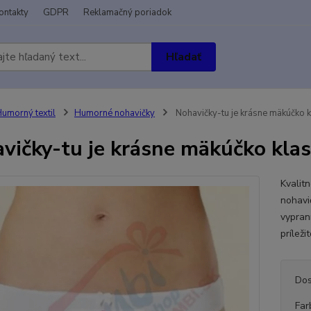
ontakty
GDPR
Reklamačný poriadok
Hľadať
umorný textil
Humorné nohavičky
Nohavičky-tu je krásne mäkúčko k
vičky-tu je krásne mäkúčko klas
Kvalit
nohavi
vypran
príleži
Dos
Far