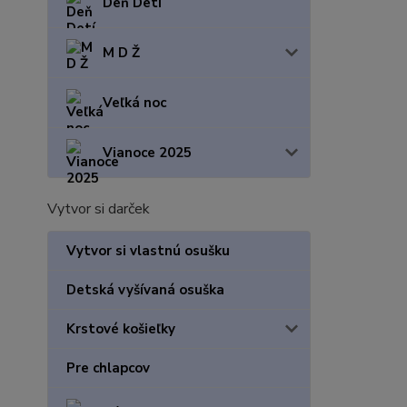
Deň Detí
M D Ž
Veľká noc
Vianoce 2025
Vytvor si darček
Vytvor si vlastnú osušku
Detská vyšívaná osuška
Krstové košieľky
Pre chlapcov