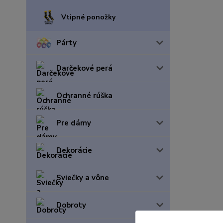
Vtipné ponožky
Párty
Darčekové perá
Ochranné rúška
Pre dámy
Dekorácie
Sviečky a vône
Dobroty