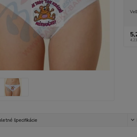
Veľ
5,
4,2
etné špecifikácie