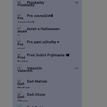
Ploskačky
Pre zosnulých🕯️
Jeseň a Halloween
Pre pani učiteľky ♥️
Prvé Sväté Prijímanie 🕊️
Valentín
Deň Matiek
Deň Otcov