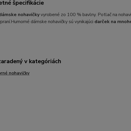
tné špecifikácie
dámske nohavičky
vyrobené zo 100 % bavlny. Potlač na nohavič
praní.Humorné dámske nohavičky sú vynikajúci
darček na mnohé
zaradený v kategóriách
rné nohavičky