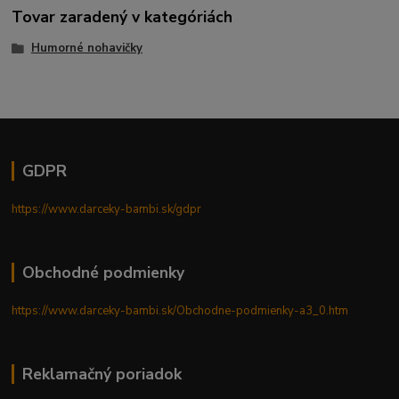
Tovar zaradený v kategóriách
Humorné nohavičky
GDPR
https://www.darceky-bambi.sk/gdpr
Obchodné podmienky
https://www.darceky-bambi.sk/Obchodne-podmienky-a3_0.htm
Reklamačný poriadok