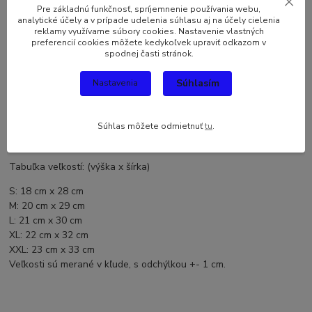
Pre základnú funkčnosť, spríjemnenie používania webu,
analytické účely a v prípade udelenia súhlasu aj na účely cielenia
reklamy využívame súbory cookies. Nastavenie vlastných
Komentáre
0
preferencií cookies môžete kedykoľvek upraviť odkazom v
spodnej časti stránok.
Kompletné špecifikácie
Súhlasím
Nastavenia
Kvalitné
dámske nohavičky
vyrobené zo 100 % bavlny. Potlač na
tango nohavičkách Sťahuj zadarmo je veľmi odolná a vydrží
Súhlas môžete odmietnuť
tu
.
mnoho vypraní. Humorné dámske nohavičky sú vynikajúci
darček
na mnohé príležitosti
.
Tabuľka veľkostí: (výška x šírka)
S: 18 cm x 28 cm
M: 20 cm x 29 cm
L: 21 cm x 30 cm
XL: 22 cm x 32 cm
XXL: 23 cm x 33 cm
Veľkosti sú merané v kľude, s odchýlkou +- 1 cm.