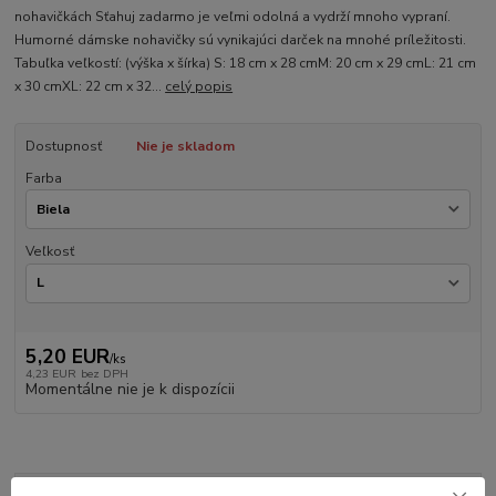
nohavičkách Sťahuj zadarmo je veľmi odolná a vydrží mnoho vypraní.
Humorné dámske nohavičky sú vynikajúci darček na mnohé príležitosti.
Tabuľka veľkostí: (výška x šírka) S: 18 cm x 28 cmM: 20 cm x 29 cmL: 21 cm
x 30 cmXL: 22 cm x 32...
celý popis
Dostupnosť
Nie je skladom
Farba
Veľkosť
5,20 EUR
/
ks
4,23 EUR
bez DPH
Momentálne nie je k dispozícii
Kompletné špecifikácie