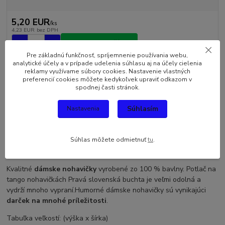
5,20 EUR
/
ks
4,23 EUR
bez DPH
Pridať do košíka
Pre základnú funkčnosť, spríjemnenie používania webu,
analytické účely a v prípade udelenia súhlasu aj na účely cielenia
reklamy využívame súbory cookies. Nastavenie vlastných
preferencií cookies môžete kedykoľvek upraviť odkazom v
spodnej časti stránok.
Kompletné špecifikácie
Súhlasím
Nastavenia
Komentáre
0
Súhlas môžete odmietnuť
tu
.
Kompletné špecifikácie
Kvalitné
dámske nohavičky
vyrobené zo 100 % bavlny. Potlač na
tango nohavičkách Pravá slovenská buchta je veľmi odolná a
vydrží mnoho vypraní.Humorné dámske nohavičky sú vynikajúci
darček na mnohé príležitosti
.
Tabuľka veľkostí: (výška x šírka)