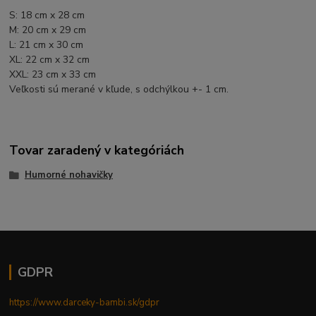
S: 18 cm x 28 cm
M: 20 cm x 29 cm
L: 21 cm x 30 cm
XL: 22 cm x 32 cm
XXL: 23 cm x 33 cm
Veľkosti sú merané v kľude, s odchýlkou +- 1 cm.
Tovar zaradený v kategóriách
Humorné nohavičky
GDPR
https://www.darceky-bambi.sk/gdpr