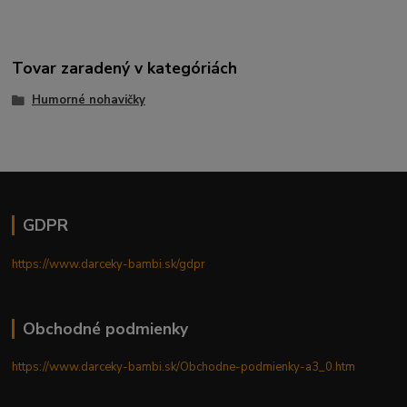
Tovar zaradený v kategóriách
Humorné nohavičky
GDPR
https://www.darceky-bambi.sk/gdpr
Obchodné podmienky
https://www.darceky-bambi.sk/Obchodne-podmienky-a3_0.htm