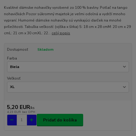
Kvalitné dámske nohavičky vyrobené zo 100 % bavlny. Potlač na tango
nohavičkách Pozor súkromný majetok je veľmi odolná a vydrží mnoho
vypraní. Humorné dámske nohavičky sú vynikajúci darček na mnohé
príležitosti. Tabuľka veľkostí: (výška x šírka) S: 18 cm x 28 cmM: 20 cm x 29
cmL: 21 cm x 30 cmXL: 22...
celý popis
Dostupnosť
Skladom
Farba
Veľkosť
5,20 EUR
/
ks
4,23 EUR
bez DPH
Pridať do košíka