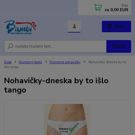
0
ks
za
0,00 EUR
Menu
Hľadať
Úvod
Humorný textil
Humorné nohavičky
Nohavičky-dneska by to
išlo tango
Nohavičky-dneska by to išlo
tango