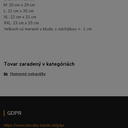
M: 20 cm x 29 cm
L: 21 cm x 30 cm
XL: 22 cm x 32 cm
XXL: 23 cm x 33 cm
Veľkosti sú merané v kľude, s odchýlkou +- 1 cm.
Tovar zaradený v kategóriách
Humorné nohavičky
GDPR
https://www.darceky-bambi.sk/gdpr