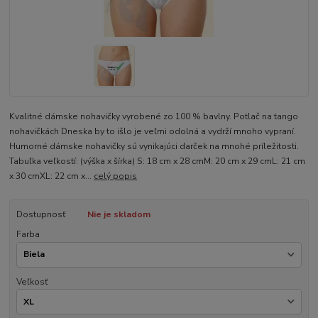
Kvalitné dámske nohavičky vyrobené zo 100 % bavlny. Potlač na tango
nohavičkách Dneska by to išlo je veľmi odolná a vydrží mnoho vypraní.
Humorné dámske nohavičky sú vynikajúci darček na mnohé príležitosti.
Tabuľka veľkostí: (výška x šírka) S: 18 cm x 28 cmM: 20 cm x 29 cmL: 21 cm
x 30 cmXL: 22 cm x...
celý popis
Dostupnosť
Nie je skladom
Farba
Veľkosť