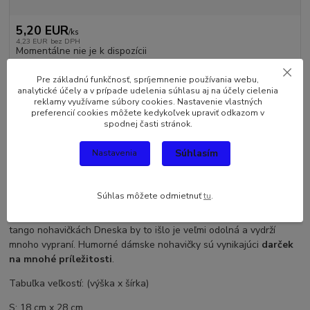
5,20 EUR
/
ks
4,23 EUR
bez DPH
Momentálne nie je k dispozícii
Pre základnú funkčnosť, spríjemnenie používania webu,
analytické účely a v prípade udelenia súhlasu aj na účely cielenia
reklamy využívame súbory cookies. Nastavenie vlastných
preferencií cookies môžete kedykoľvek upraviť odkazom v
Kompletné špecifikácie
spodnej časti stránok.
Komentáre
0
Súhlasím
Nastavenia
Kompletné špecifikácie
Súhlas môžete odmietnuť
tu
.
Kvalitné
dámske nohavičky
vyrobené zo 100 % bavlny. Potlač na
tango nohavičkách Dneska by to išlo je veľmi odolná a vydrží
mnoho vypraní. Humorné dámske nohavičky sú vynikajúci
darček
na mnohé príležitosti
.
Tabuľka veľkostí: (výška x šírka)
S: 18 cm x 28 cm