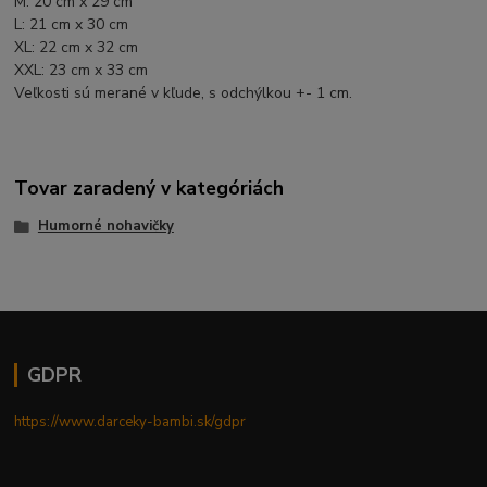
M: 20 cm x 29 cm
L: 21 cm x 30 cm
XL: 22 cm x 32 cm
XXL: 23 cm x 33 cm
Veľkosti sú merané v kľude, s odchýlkou +- 1 cm.
Tovar zaradený v kategóriách
Humorné nohavičky
GDPR
https://www.darceky-bambi.sk/gdpr