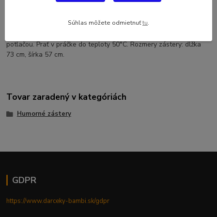
Kuchyňská humorná zástera s erotickým nádychom s plavkami.
Neoceniteľná pomôcka v kuchyni, na grilovačke, párty atď. Tento
Súhlas môžete odmietnuť
tu
.
darček určite poteší a zároveň pobavý každého milovníka varenia.
Materiál 100% polyester s vysokým rozlíšením a kvalitnou
potlačou. Prať v práčke do teploty 50°C. Rozmery zástery: dĺžka
73 cm, šírka 57 cm.
Tovar zaradený v kategóriách
Humorné zástery
GDPR
https://www.darceky-bambi.sk/gdpr