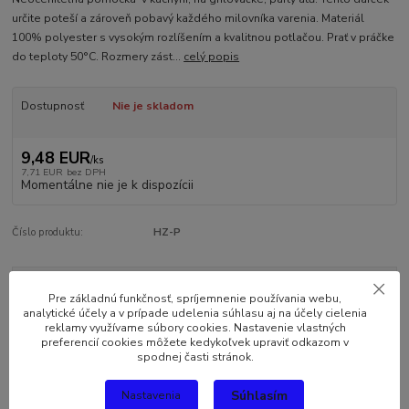
určite poteší a zároveň pobavý každého milovníka varenia. Materiál
100% polyester s vysokým rozlíšením a kvalitnou potlačou. Prať v práčke
do teploty 50°C. Rozmery zást...
celý popis
Dostupnosť
Nie je skladom
9,48 EUR
/
ks
7,71 EUR
bez DPH
Momentálne nie je k dispozícii
Číslo produktu:
HZ-P
Kompletné špecifikácie
Pre základnú funkčnosť, spríjemnenie používania webu,
analytické účely a v prípade udelenia súhlasu aj na účely cielenia
Komentáre
0
reklamy využívame súbory cookies. Nastavenie vlastných
preferencií cookies môžete kedykoľvek upraviť odkazom v
spodnej časti stránok.
Kompletné špecifikácie
Súhlasím
Nastavenia