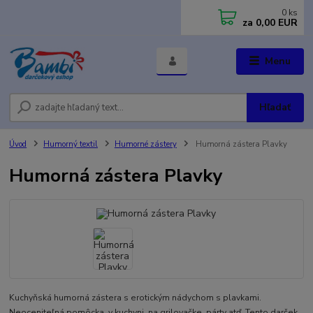
0
ks
za
0,00 EUR
Menu
Hľadať
Úvod
Humorný textil
Humorné zástery
Humorná zástera Plavky
Humorná zástera Plavky
Kuchyňská humorná zástera s erotickým nádychom s plavkami.
Neoceniteľná pomôcka v kuchyni, na grilovačke, párty atď. Tento darček