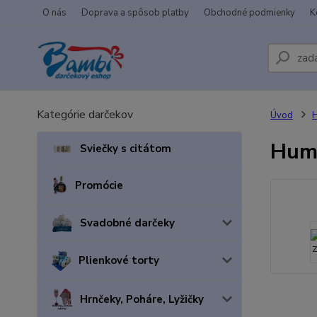
O nás
Doprava a spôsob platby
Obchodné podmienky
K
Kategórie darčekov
Úvod
H
Humo
Sviečky s citátom
Promócie
Svadobné darčeky
Plienkové torty
Hrnčeky, Poháre, Lyžičky