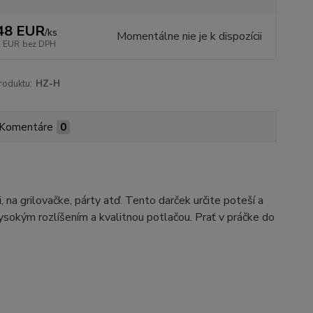
48 EUR
/
ks
Momentálne nie je k dispozícii
1 EUR
bez DPH
roduktu:
HZ-H
Komentáre
0
a grilovačke, párty atď. Tento darček určite poteší a
sokým rozlíšením a kvalitnou potlačou. Prať v práčke do