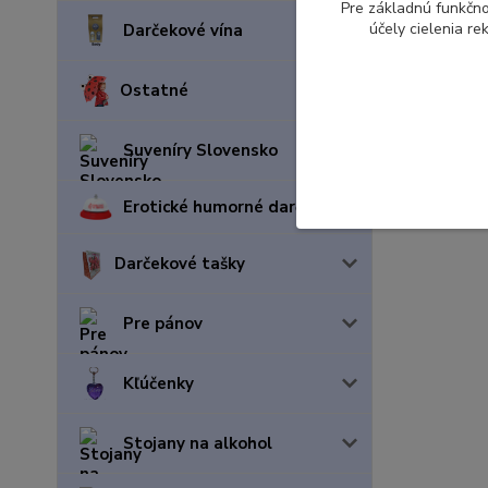
Pre základnú funkčno
účely cielenia r
Darčekové vína
Ostatné
Suveníry Slovensko
Erotické humorné darčeky
Darčekové tašky
Pre pánov
Kľúčenky
Stojany na alkohol