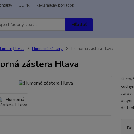
ontakty
GDPR
Reklamačný poriadok
Hľadať
umorný textil
Humorné zástery
Humorná zástera Hlava
rná zástera Hlava
Kuchyň
kuchyni
zárove
polyes
do tep
Dos