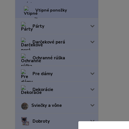
Vtipné ponožky
Párty
Darčekové perá
Ochranné rúška
Pre dámy
Dekorácie
Sviečky a vône
Dobroty