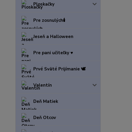
Ploskačky
Pre zosnulých🕯️
Jeseň a Halloween
Pre pani učiteľky ♥️
Prvé Sväté Prijímanie 🕊️
Valentín
Deň Matiek
Deň Otcov