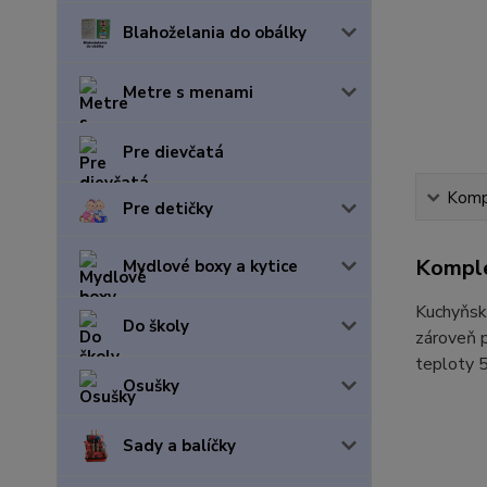
Blahoželania do obálky
Metre s menami
Pre dievčatá
Kompl
Pre detičky
Komple
Mydlové boxy a kytice
Kuchyňská
Do školy
zároveň p
teploty 5
Osušky
Sady a balíčky