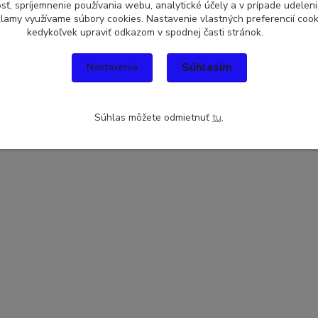
sť, spríjemnenie používania webu, analytické účely a v prípade udeleni
eklamy využívame súbory cookies. Nastavenie vlastných preferencií coo
kedykoľvek upraviť odkazom v spodnej časti stránok.
Súhlasím
Nastavenia
Súhlas môžete odmietnuť
tu
.