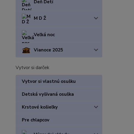
Deň Detí
M D Ž
Veľká noc
Vianoce 2025
Vytvor si darček
Vytvor si vlastnú osušku
Detská vyšívaná osuška
Krstové košieľky
Pre chlapcov