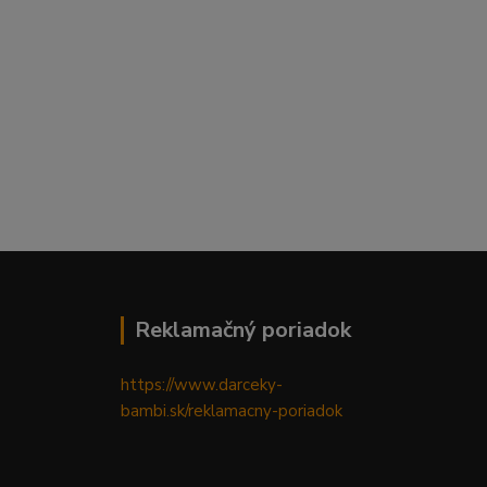
Reklamačný poriadok
https://www.darceky-
bambi.sk/reklamacny-poriadok