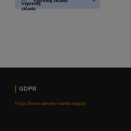
Výpredaj skladu
GDPR
https://www.darceky-bambi.sk/gdpr