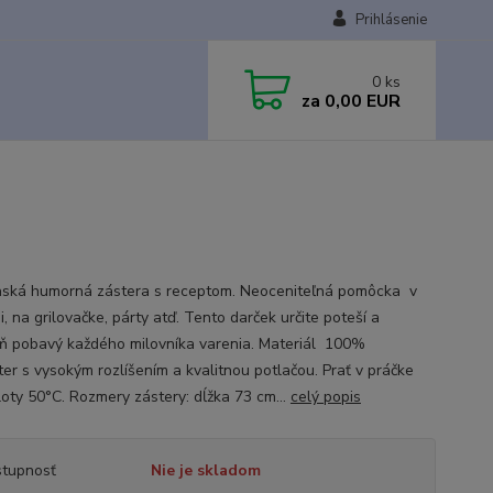
Prihlásenie
0
ks
za
0,00 EUR
ská humorná zástera s receptom. Neoceniteľná pomôcka v
, na grilovačke, párty atď. Tento darček určite poteší a
ň pobavý každého milovníka varenia. Materiál 100%
ter s vysokým rozlíšením a kvalitnou potlačou. Prať v práčke
loty 50°C. Rozmery zástery: dĺžka 73 cm...
celý popis
tupnosť
Nie je skladom