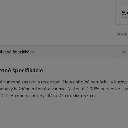
9,
7,7
Číslo p
etné špecifikácie
tné špecifikácie
 humorná zástera s receptom. Neoceniteľná pomôcka v kuchyni, n
obavý každého milovníka varenia. Materiál 100% polyester s vy
0°C. Rozmery zástery: dĺžka 73 cm, šírka 57 cm.