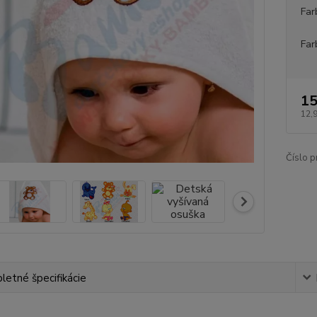
Far
Far
15
12,
Číslo p
etné špecifikácie