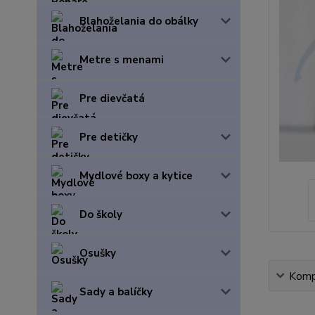
Blahoželania do obálky
Metre s menami
Pre dievčatá
Pre detičky
Mydlové boxy a kytice
Do školy
Osušky
Kompl
Sady a balíčky