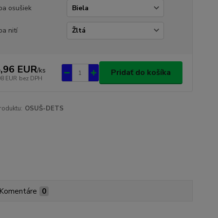
ba osušiek
ba nití
,96 EUR
/
ks
Pridať do košíka
98 EUR
bez DPH
roduktu:
OSUŠ-DETS
Komentáre
0