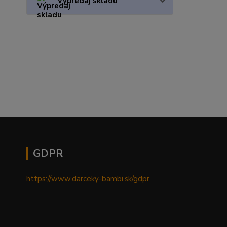
Výpredaj skladu
GDPR
https://www.darceky-bambi.sk/gdpr