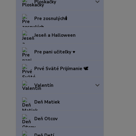
Ploskačky
Pre zosnulých🕯️
Jeseň a Halloween
Pre pani učiteľky ♥️
Prvé Sväté Prijímanie 🕊️
Valentín
Deň Matiek
Deň Otcov
Deň Detí