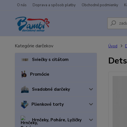
O nás
Doprava a spôsob platby
Obchodné podmienky
K
Kategórie darčekov
Úvod
D
Dets
Sviečky s citátom
Promócie
Svadobné darčeky
Plienkové torty
Hrnčeky, Poháre, Lyžičky