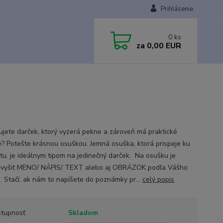
Prihlásenie
0
ks
za
0,00 EUR
ujete darček, ktorý vyzerá pekne a zároveň má praktické
ie? Potešte krásnou osuškou. Jemná osuška, ktorá prispeje ku
tu, je ideálnym tipom na jedinečný darček. Na osušku je
vyšiť MENO/ NÁPIS/ TEXT alebo aj OBRÁZOK podľa Vášho
a. Stačí, ak nám to napíšete do poznámky pr...
celý popis
tupnosť
Skladom