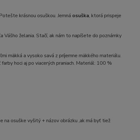
? Potešte krásnou osuškou. Jemná
osuška
, ktorá prispeje
ášho želania. Stačí, ak nám to napíšete do poznámky
eľmi mäkká a vysoko savá z príjemne mäkkého materiálu.
ť farby hoci aj po viacerých praniach. Materiál: 100 %
e na osuške vyšitý + názov obrázku ,ak má byť tiež