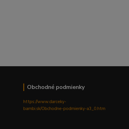
Obchodné podmienky
https://www.darceky-
bambi.sk/Obchodne-podmienky-a3_0.htm