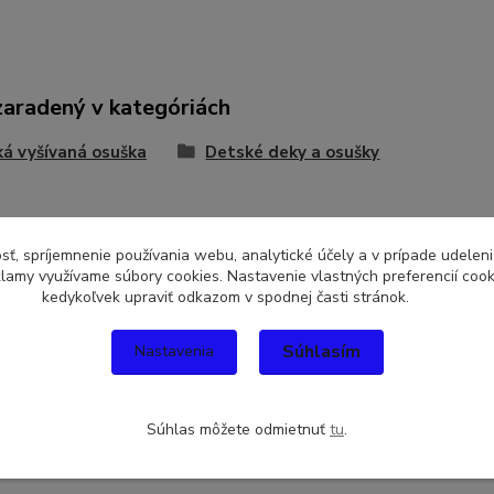
zaradený v kategóriách
á vyšívaná osuška
Detské deky a osušky
sť, spríjemnenie používania webu, analytické účely a v prípade udeleni
eklamy využívame súbory cookies. Nastavenie vlastných preferencií coo
kedykoľvek upraviť odkazom v spodnej časti stránok.
Súhlasím
Nastavenia
Súhlas môžete odmietnuť
tu
.