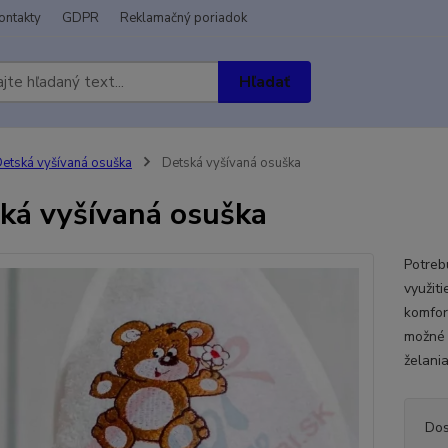
ontakty
GDPR
Reklamačný poriadok
Hľadať
etská vyšívaná osuška
Detská vyšívaná osuška
ká vyšívaná osuška
Potreb
využit
komfor
možné 
želani
Dos