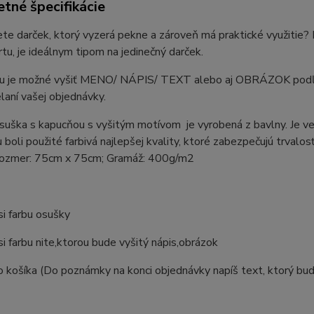
tné špecifikácie
te darček, ktorý vyzerá pekne a zároveň má praktické využitie
tu, je ideálnym tipom na jedinečný darček.
u je možné vyšiť MENO/ NÁPIS/ TEXT alebo aj OBRÁZOK podľa V
elaní vašej objednávky.
suška s kapucňou s vyšitým motívom je vyrobená z bavlny. Je v
u boli použité farbivá najlepšej kvality, ktoré zabezpečujú trvalos
Rozmer: 75cm x 75cm; Gramáž: 400g/m2
si farbu osušky
si farbu nite,ktorou bude vyšitý nápis,obrázok
o košíka (Do poznámky na konci objednávky napíš text, ktorý bud