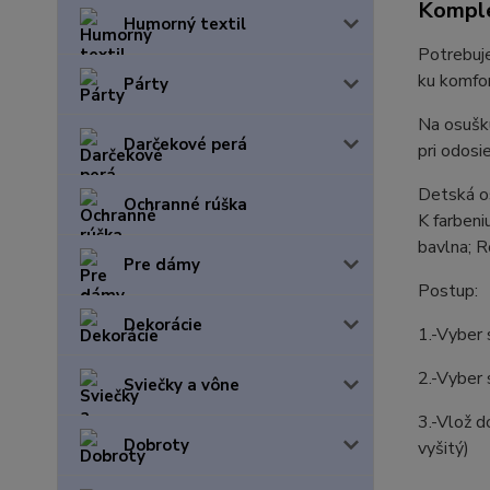
Komple
Humorný textil
Potrebuje
ku komfor
Párty
Na osušk
Darčekové perá
pri odosi
Detská o
Ochranné rúška
K farbeni
bavlna; 
Pre dámy
Postup:
Dekorácie
1.-Vyber 
2.-Vyber 
Sviečky a vône
3.-Vlož d
Dobroty
vyšitý)