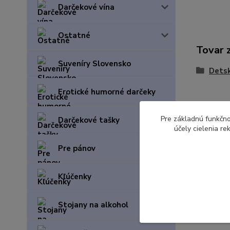
Darčekové vína
Ostatné
Tovar 
Suveníry Slovensko
Detsk
Erotické humorné darčeky
Pre základnú funkčno
Darčekové tašky
účely cielenia r
Pre pánov
Kľúčenky
Stojany na alkohol