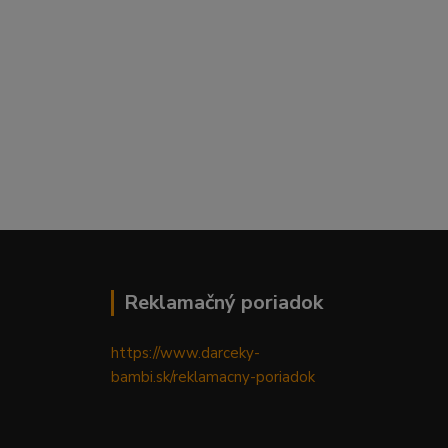
Reklamačný poriadok
https://www.darceky-
bambi.sk/reklamacny-poriadok