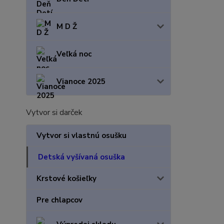
M D Ž
Veľká noc
Vianoce 2025
Vytvor si darček
Vytvor si vlastnú osušku
Detská vyšívaná osuška
Krstové košieľky
Pre chlapcov