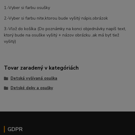
1.-Vyber si farbu osušky
2.-Vyber si farbu nite,ktorou bude vyšitý nápis,obrázok
3.-Vlož do košíka (Do poznámky na konci objednávky napíš text,
ktorý bude na osuške vyšitý + názov obrázku ,ak má byť tiež
vyšitý)
Tovar zaradený v kategóriách
Detská vyšívaná osuška
Detské deky a osušky
GDPR