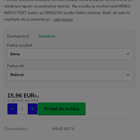
ideálnym tipom na jedinečný darček. Na osušku je možné vyšiť MENO/
NÁPIS/ TEXT alebo aj OBRÁZOK podľa Vášho želania. Stačí, ak nám to
napíšete do poznámky pr...
celý popis
Dostupnosť
Skladom
Farba osušiek
Farba nití
15,96 EUR
/
ks
12,98 EUR
bez DPH
Pridať do košíka
Číslo produktu:
OSUŠ-DETS