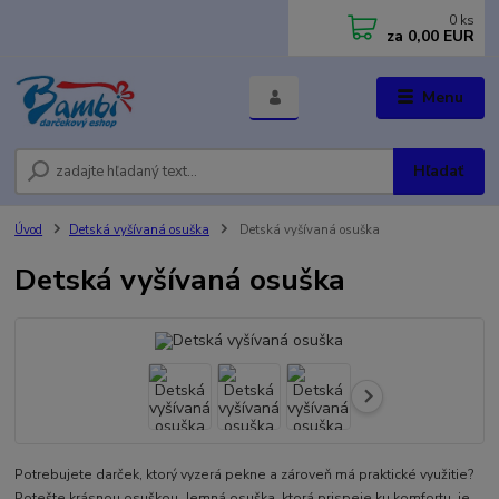
0
ks
za
0,00 EUR
Menu
Hľadať
Úvod
Detská vyšívaná osuška
Detská vyšívaná osuška
Detská vyšívaná osuška
Potrebujete darček, ktorý vyzerá pekne a zároveň má praktické využitie?
Potešte krásnou osuškou. Jemná osuška, ktorá prispeje ku komfortu, je