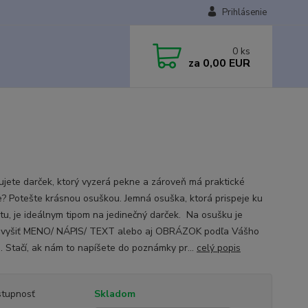
Prihlásenie
0
ks
za
0,00 EUR
ujete darček, ktorý vyzerá pekne a zároveň má praktické
ie? Potešte krásnou osuškou. Jemná osuška, ktorá prispeje ku
tu, je ideálnym tipom na jedinečný darček. Na osušku je
vyšiť MENO/ NÁPIS/ TEXT alebo aj OBRÁZOK podľa Vášho
a. Stačí, ak nám to napíšete do poznámky pr...
celý popis
tupnosť
Skladom