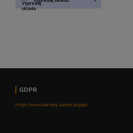
Výpredaj skladu
GDPR
https://www.darceky-bambi.sk/gdpr