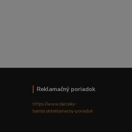
Reklamačný poriadok
https://www.darceky-
bambi.sk/reklamacny-poriadok