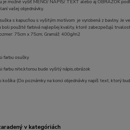
u je možné vyšiť MENO/ NÁPIS/ TEXT alebo aj OBRÁZOK podľa V
elaní vašej objednávky.
suška s kapucňou s vyšitým motívom je vyrobená z bavlny. Je v
u boli použité farbivá najlepšej kvality, ktoré zabezpečujú trvalos
Rozmer: 75cm x 75cm; Gramáž: 400g/m2
si farbu osušky
si farbu nite,ktorou bude vyšitý nápis,obrázok
o košíka (Do poznámky na konci objednávky napíš text, ktorý bud
zaradený v kategóriách