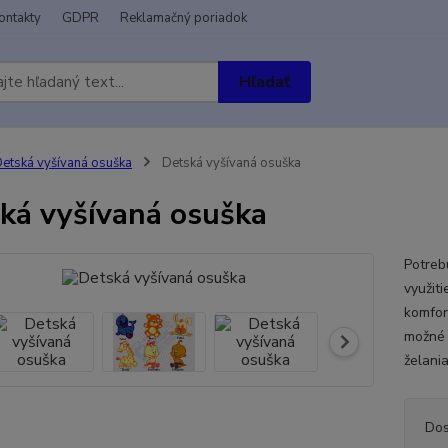
ontakty
GDPR
Reklamačný poriadok
Hľadať
etská vyšívaná osuška
Detská vyšívaná osuška
ká vyšívaná osuška
Potreb
využit
komfor
možné 
želani
Dos