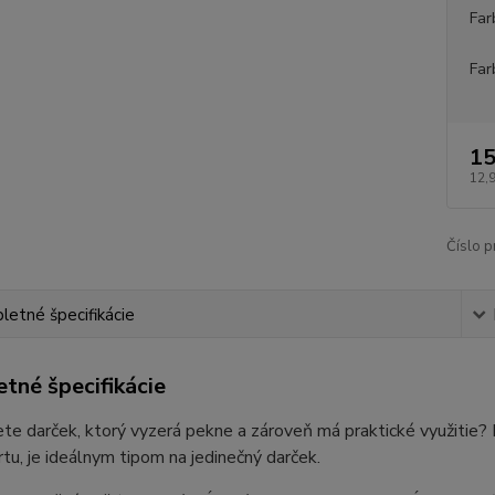
Far
Far
15
12,
Číslo p
etné špecifikácie
tné špecifikácie
te darček, ktorý vyzerá pekne a zároveň má praktické využitie
tu, je ideálnym tipom na jedinečný darček.