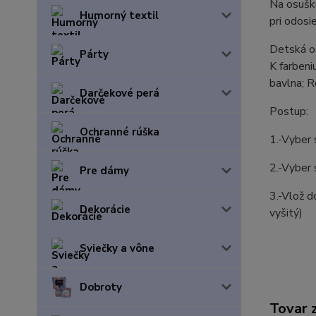
Na osušk
Humorný textil
pri odosi
Detská o
Párty
K farbeni
bavlna; 
Darčekové perá
Postup:
Ochranné rúška
1.-Vyber 
2.-Vyber 
Pre dámy
3.-Vlož d
Dekorácie
vyšitý)
Sviečky a vône
Dobroty
Tovar 