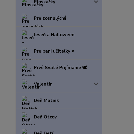
Ploskačky
Pre zosnulých🕯️
Jeseň a Halloween
Pre pani učiteľky ♥️
Prvé Sväté Prijímanie 🕊️
Valentín
Deň Matiek
Deň Otcov
Deň Detí