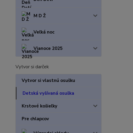
M D Ž
Veľká noc
Vianoce 2025
Vytvor si darček
Vytvor si vlastnú osušku
Detská vyšívaná osuška
Krstové košieľky
Pre chlapcov