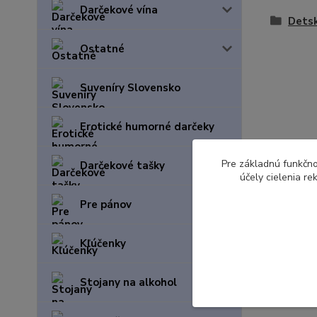
Darčekové vína
Detsk
Ostatné
Suveníry Slovensko
Erotické humorné darčeky
Pre základnú funkčno
Darčekové tašky
účely cielenia r
Pre pánov
Kľúčenky
Stojany na alkohol