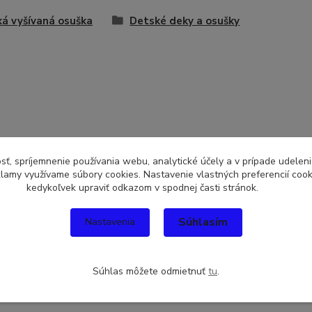
á vyšívaná osuška
Detské deky a osušky
sť, spríjemnenie používania webu, analytické účely a v prípade udeleni
eklamy využívame súbory cookies. Nastavenie vlastných preferencií coo
kedykoľvek upraviť odkazom v spodnej časti stránok.
Súhlasím
Nastavenia
Súhlas môžete odmietnuť
tu
.