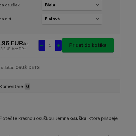
ba osušiek
ba nití
,96 EUR
/
ks
Pridať do košíka
98 EUR
bez DPH
roduktu:
OSUŠ-DETS
Komentáre
0
? Potešte krásnou osuškou. Jemná
osuška
, ktorá prispeje