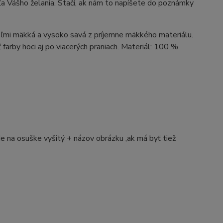
ášho želania. Stačí, ak nám to napíšete do poznámky
eľmi mäkká a vysoko savá z príjemne mäkkého materiálu.
ť farby hoci aj po viacerých praniach. Materiál: 100 %
e na osuške vyšitý + názov obrázku ,ak má byť tiež