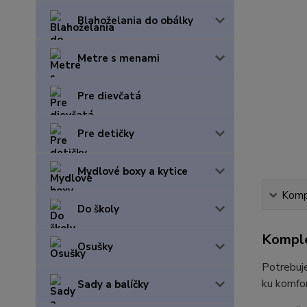
Blahoželania do obálky
Metre s menami
Pre dievčatá
Pre detičky
Mydlové boxy a kytice
Kompl
Do školy
Komple
Osušky
Potrebuje
ku komfor
Sady a balíčky