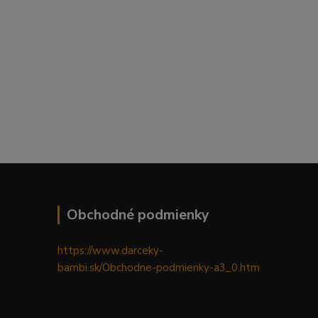
Obchodné podmienky
https://www.darceky-
bambi.sk/Obchodne-podmienky-a3_0.htm