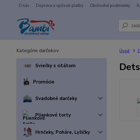
O nás
Doprava a spôsob platby
Obchodné podmienky
K
Kategórie darčekov
Úvod
D
Dets
Sviečky s citátom
Promócie
Svadobné darčeky
Plienkové torty
Hrnčeky, Poháre, Lyžičky