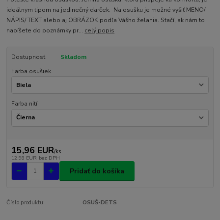
ideálnym tipom na jedinečný darček. Na osušku je možné vyšiť MENO/
NÁPIS/ TEXT alebo aj OBRÁZOK podľa Vášho želania. Stačí, ak nám to
napíšete do poznámky pr...
celý popis
Dostupnosť
Skladom
Farba osušiek
Farba nití
15,96 EUR
/
ks
12,98 EUR
bez DPH
Pridať do košíka
Číslo produktu:
OSUŠ-DETS