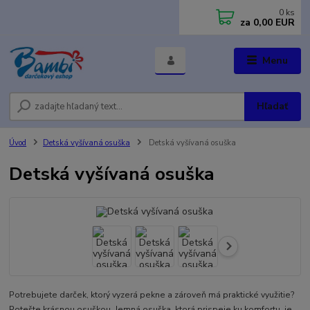
0
ks
za
0,00 EUR
Menu
Hľadať
Úvod
Detská vyšívaná osuška
Detská vyšívaná osuška
Detská vyšívaná osuška
Potrebujete darček, ktorý vyzerá pekne a zároveň má praktické využitie?
Potešte krásnou osuškou. Jemná osuška, ktorá prispeje ku komfortu, je