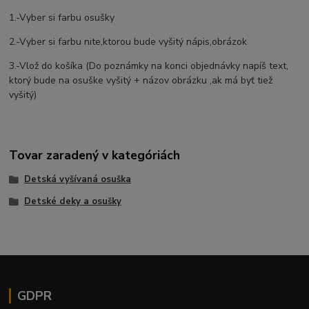
1.-Vyber si farbu osušky
2.-Vyber si farbu nite,ktorou bude vyšitý nápis,obrázok
3.-Vlož do košíka (Do poznámky na konci objednávky napíš text,
ktorý bude na osuške vyšitý + názov obrázku ,ak má byť tiež
vyšitý)
Tovar zaradený v kategóriách
Detská vyšívaná osuška
Detské deky a osušky
GDPR