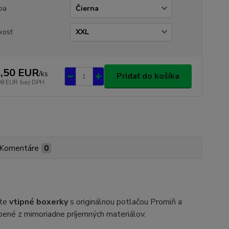
ba
kosť
,50 EUR
/
ks
Pridať do košíka
98 EUR
bez DPH
Komentáre
0
jte
vtipné boxerky
s originálnou potlačou Promiň a
bené z mimoriadne príjemných materiálov.