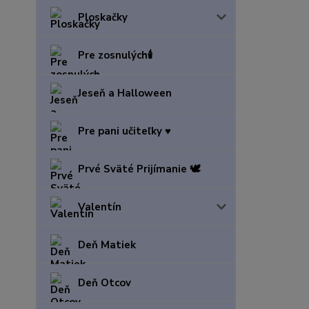
Ploskačky
Pre zosnulých🕯️
Jeseň a Halloween
Pre pani učiteľky ♥️
Prvé Sväté Prijímanie 🕊️
Valentín
Deň Matiek
Deň Otcov