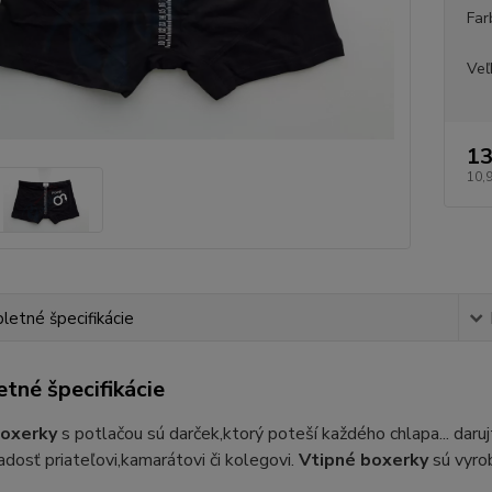
Far
Veľ
13
10,
etné špecifikácie
tné špecifikácie
boxerky
s potlačou sú darček,ktorý poteší každého chlapa... daru
adosť priateľovi,kamarátovi či kolegovi.
Vtipné boxerky
sú vyro