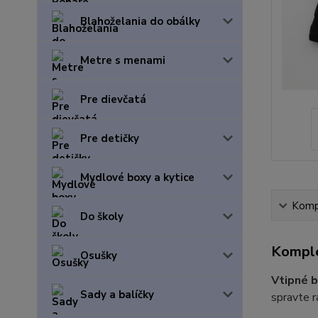
Blahoželania do obálky
Metre s menami
Pre dievčatá
Pre detičky
Mydlové boxy a kytice
Kompl
Do školy
Komple
Osušky
Vtipné 
Sady a balíčky
spravte r