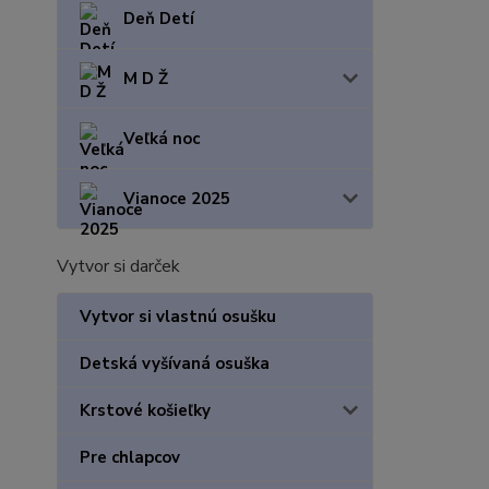
Deň Detí
M D Ž
Veľká noc
Vianoce 2025
Vytvor si darček
Vytvor si vlastnú osušku
Detská vyšívaná osuška
Krstové košieľky
Pre chlapcov