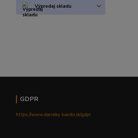
Výpredaj skladu
GDPR
https://www.darceky-bambi.sk/gdpr