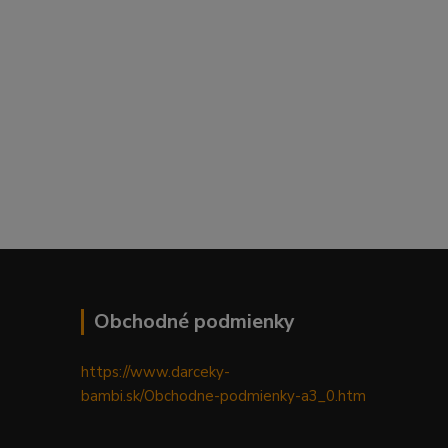
Obchodné podmienky
https://www.darceky-
bambi.sk/Obchodne-podmienky-a3_0.htm