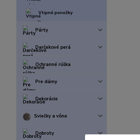
Vtipné ponožky
Párty
Darčekové perá
Ochranné rúška
Pre dámy
Dekorácie
Sviečky a vône
Dobroty