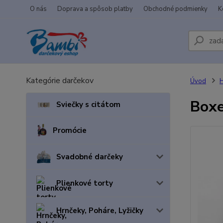
O nás
Doprava a spôsob platby
Obchodné podmienky
K
Kategórie darčekov
Úvod
H
Boxe
Sviečky s citátom
Promócie
Svadobné darčeky
Plienkové torty
Hrnčeky, Poháre, Lyžičky