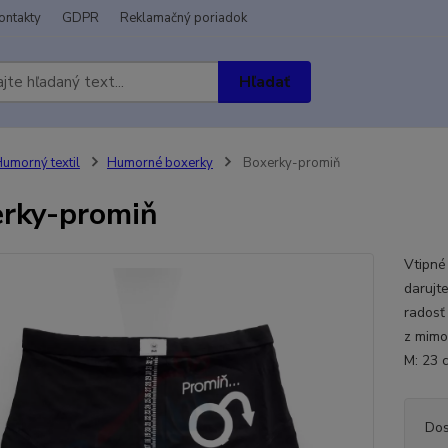
ontakty
GDPR
Reklamačný poriadok
Hľadať
umorný textil
Humorné boxerky
Boxerky-promiň
rky-promiň
Vtipné
darujt
radosť
z mimo
M: 23 
Dos