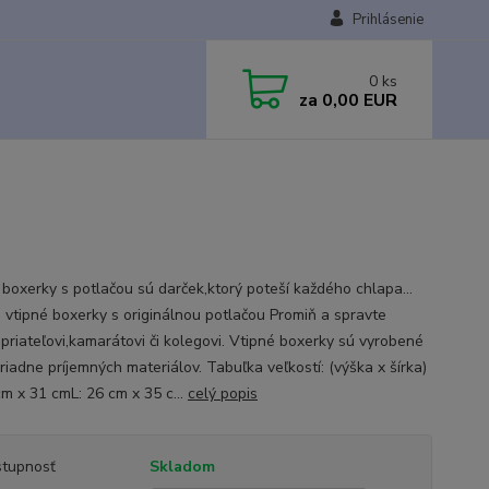
Prihlásenie
0
ks
za
0,00 EUR
 boxerky s potlačou sú darček,ktorý poteší každého chlapa...
e vtipné boxerky s originálnou potlačou Promiň a spravte
 priateľovi,kamarátovi či kolegovi. Vtipné boxerky sú vyrobené
riadne príjemných materiálov. Tabuľka veľkostí: (výška x šírka)
cm x 31 cmL: 26 cm x 35 c...
celý popis
tupnosť
Skladom