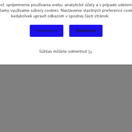
sť, spríjemnenie používania webu, analytické účely a v prípade udeleni
eklamy využívame súbory cookies. Nastavenie vlastných preferencií coo
kedykoľvek upraviť odkazom v spodnej časti stránok.
Súhlasím
Nastavenia
Súhlas môžete odmietnuť
tu
.