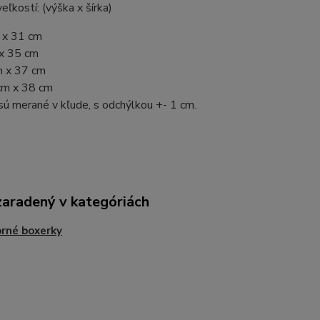
eľkostí: (výška x šírka)
 x 31 cm
 x 35 cm
m x 37 cm
cm x 38 cm
sú merané v kľude, s odchýlkou +- 1 cm.
zaradený v kategóriách
rné boxerky