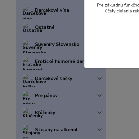
Pre základnú funkčno
Darčekové vína
účely cielenia r
Ostatné
Suveníry Slovensko
Erotické humorné darčeky
Darčekové tašky
Pre pánov
Kľúčenky
Stojany na alkohol