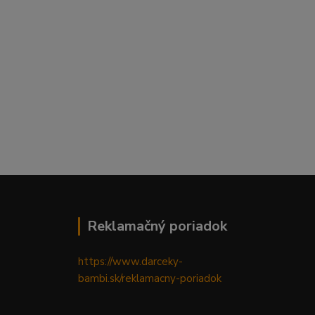
Reklamačný poriadok
https://www.darceky-
bambi.sk/reklamacny-poriadok