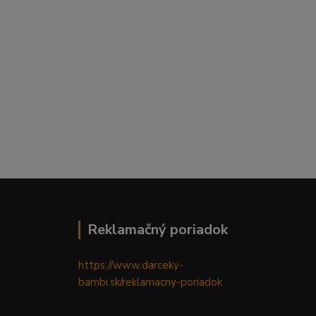
Reklamačný poriadok
https://www.darceky-
bambi.sk/reklamacny-poriadok