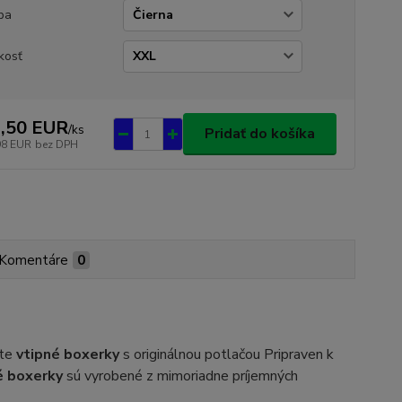
ba
kosť
,50 EUR
/
ks
Pridať do košíka
98 EUR
bez DPH
Komentáre
0
jte
vtipné boxerky
s originálnou potlačou Pripraven k
é boxerky
sú vyrobené z mimoriadne príjemných