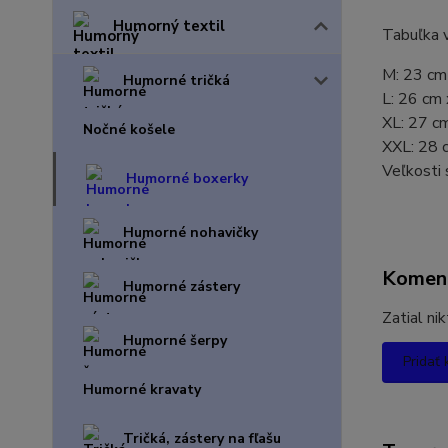
Humorný textil
Tabuľka v
M: 23 cm
Humorné tričká
L: 26 cm
XL: 27 c
Nočné košele
XXL: 28 
Veľkosti 
Humorné boxerky
Humorné nohavičky
Komen
Humorné zástery
Zatial ni
Humorné šerpy
Pridať
Humorné kravaty
Tričká, zástery na fľašu