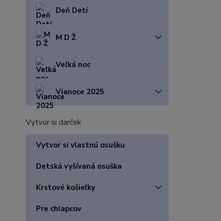
Deň Detí
M D Ž
Veľká noc
Vianoce 2025
Vytvor si darček
Vytvor si vlastnú osušku
Detská vyšívaná osuška
Krstové košieľky
Pre chlapcov