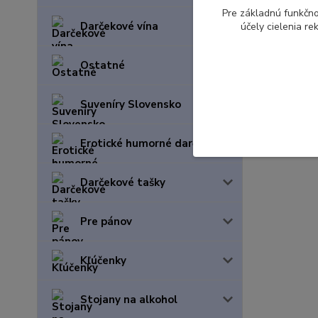
Pre základnú funkčno
Darčekové vína
účely cielenia r
Ostatné
Suveníry Slovensko
Erotické humorné darčeky
Darčekové tašky
Pre pánov
Kľúčenky
Stojany na alkohol