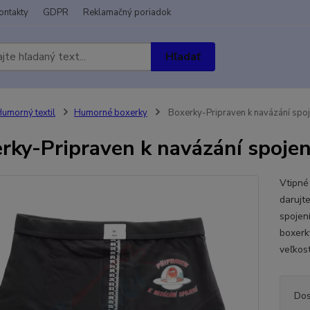
ontakty
GDPR
Reklamačný poriadok
Hľadať
umorný textil
Humorné boxerky
Boxerky-Pripraven k navázání spoj
rky-Pripraven k navázání spojen
Vtipné
darujt
spojení
boxerk
veľkost
Dos