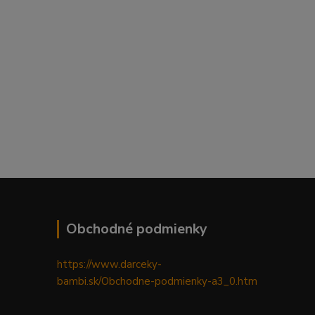
Obchodné podmienky
https://www.darceky-
bambi.sk/Obchodne-podmienky-a3_0.htm