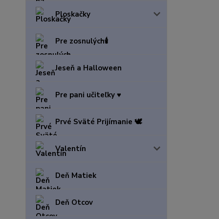
Ploskačky
Pre zosnulých🕯️
Jeseň a Halloween
Pre pani učiteľky ♥️
Prvé Sväté Prijímanie 🕊️
Valentín
Deň Matiek
Deň Otcov