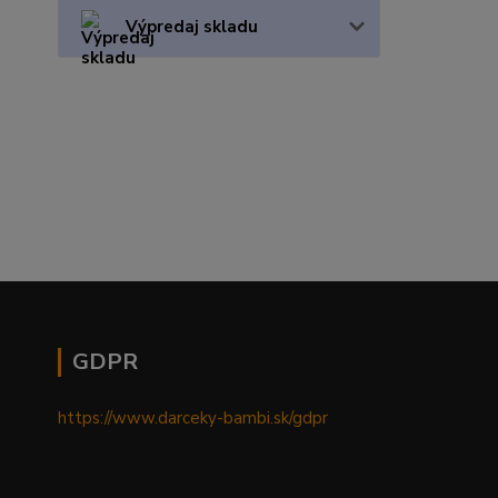
Výpredaj skladu
GDPR
https://www.darceky-bambi.sk/gdpr