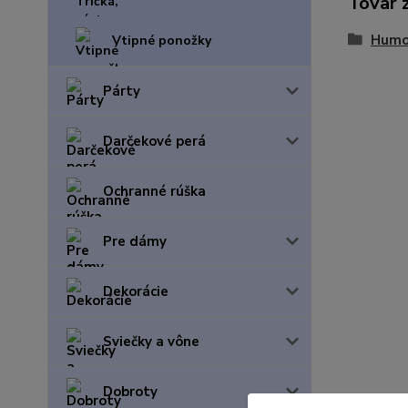
Tovar 
Humo
Vtipné ponožky
Párty
Darčekové perá
Ochranné rúška
Pre dámy
Dekorácie
Sviečky a vône
Dobroty