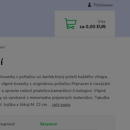
Prihlásenie
0
ks
za
0,00 EUR
ení
í
 boxerky s potlačou sú darček,ktorý poteší každého chlapa...
e vtipné boxerky s originálnou potlačou Pripraven k navázání
 a spravte radosť priateľovi,kamarátovi či kolegovi. Vtipné
y sú vyrobené z mimoriadne príjemných materiálov. Tabuľka
í: (výška x šírka) M: 23 cm ...
celý popis
tupnosť
Skladom