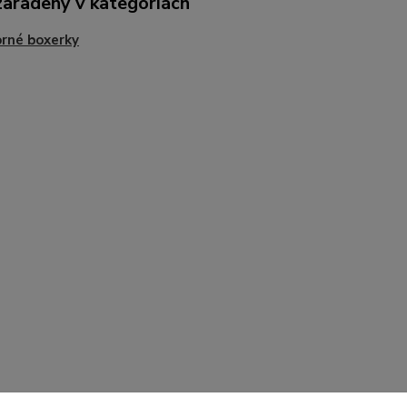
zaradený v kategóriách
rné boxerky