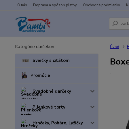
O nás
Doprava a spôsob platby
Obchodné podmienky
K
Kategórie darčekov
Úvod
H
Boxe
Sviečky s citátom
Promócie
Svadobné darčeky
Plienkové torty
Hrnčeky, Poháre, Lyžičky