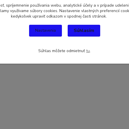
sť, spríjemnenie používania webu, analytické účely a v prípade udeleni
eklamy využívame súbory cookies. Nastavenie vlastných preferencií coo
kedykoľvek upraviť odkazom v spodnej časti stránok.
Súhlasím
Nastavenia
Súhlas môžete odmietnuť
tu
.