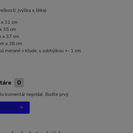
eľkostí: (výška x šírka)
 x 31 cm
 x 35 cm
m x 37 cm
cm x 38 cm
sú merané v kľude, s odchýlkou +- 1 cm.
táre
0
kto komentár nepridal. Buďte prvý.
 komentár