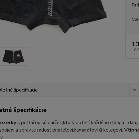
Far
Veľ
13
10,
etné špecifikácie
tné špecifikácie
boxerky
s potlačou sú darček,ktorý poteší každého chlapa... daru
spojení a spravte radosť priateľovi,kamarátovi či kolegovi.
Vtipn
v.