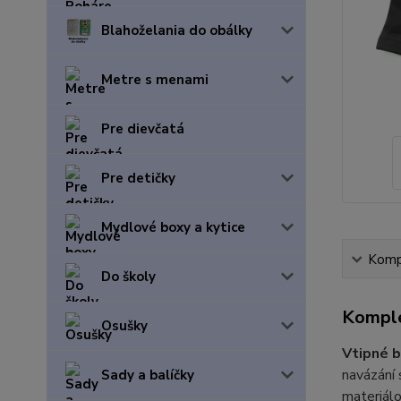
Blahoželania do obálky
Metre s menami
Pre dievčatá
Pre detičky
Mydlové boxy a kytice
Kompl
Do školy
Komple
Osušky
Vtipné 
navázání 
Sady a balíčky
materiálo