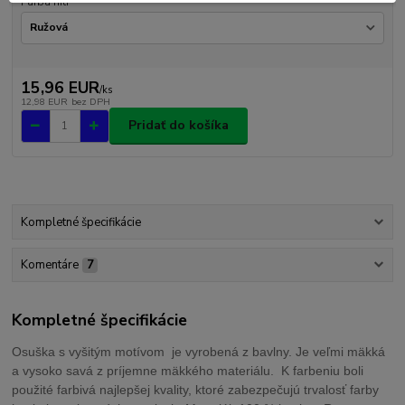
Farba nití
15,96 EUR
/
ks
12,98 EUR
bez DPH
Pridať do košíka
Kompletné špecifikácie
Komentáre
7
Kompletné špecifikácie
Osuška s vyšitým motívom je vyrobená z bavlny. Je veľmi mäkká
a vysoko savá z príjemne mäkkého materiálu. K farbeniu boli
použité farbivá najlepšej kvality, ktoré zabezpečujú trvalosť farby