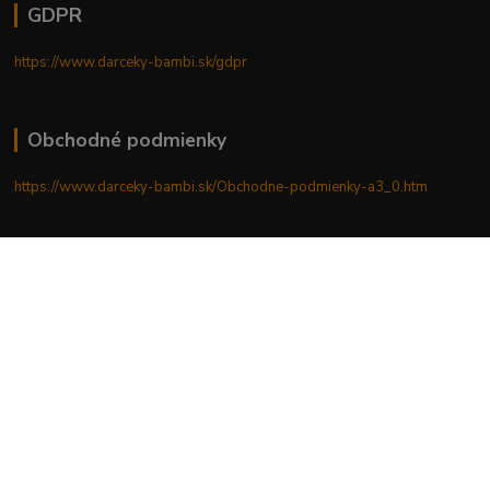
GDPR
https://www.darceky-bambi.sk/gdpr
Obchodné podmienky
https://www.darceky-bambi.sk/Obchodne-podmienky-a3_0.htm
Reklamačný poriadok
https://www.darceky-bambi.sk/reklamacny-poriadok
Upravit sběr cookies.
Vytvorené na
Eshop-rychlo.sk