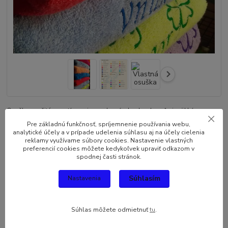
Osuška s vyšitým motívom je vyrobená z bavlny. Je veľmi mäkká a
vysoko savá z príjemne mäkkého materiálu. K farbeniu boli použité
Pre základnú funkčnosť, spríjemnenie používania webu,
farbivá najlepšej kvality, ktoré zabezpečujú trvalosť farby hoci aj po
analytické účely a v prípade udelenia súhlasu aj na účely cielenia
reklamy využívame súbory cookies. Nastavenie vlastných
viacerých praniach. Materiál: 100 % bavlna; Rozmer: 140cm x 70cm;
preferencií cookies môžete kedykoľvek upraviť odkazom v
Gramáž: 400g/m2 Návod: 1.-Vyber...
celý popis
spodnej časti stránok.
Súhlasím
Nastavenia
Dostupnosť
Skladom
Farba osušiek
Súhlas môžete odmietnuť
tu
.