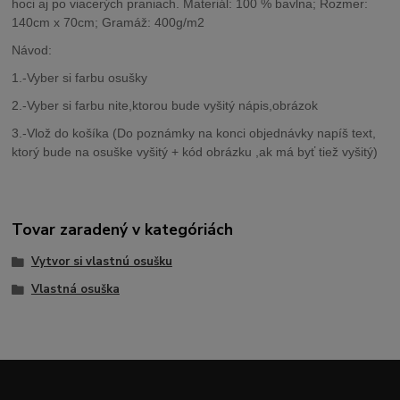
hoci aj po viacerých praniach. Materiál: 100 % bavlna; Rozmer:
140cm x 70cm; Gramáž: 400g/m2
Návod:
1.-Vyber si farbu osušky
2.-Vyber si farbu nite,ktorou bude vyšitý nápis,obrázok
3.-Vlož do košíka (Do poznámky na konci objednávky napíš text,
ktorý bude na osuške vyšitý + kód obrázku ,ak má byť tiež vyšitý)
Tovar zaradený v kategóriách
Vytvor si vlastnú osušku
Vlastná osuška