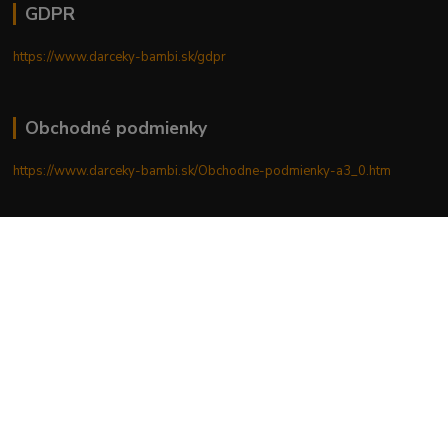
GDPR
https://www.darceky-bambi.sk/gdpr
Obchodné podmienky
https://www.darceky-bambi.sk/Obchodne-podmienky-a3_0.htm
Reklamačný poriadok
https://www.darceky-bambi.sk/reklamacny-poriadok
Upravit sběr cookies.
Vytvorené na
Eshop-rychlo.sk