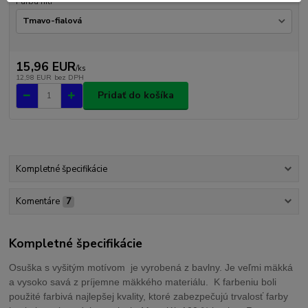
Farba nití
15,96 EUR
/
ks
12,98 EUR
bez DPH
Pridať do košíka
Kompletné špecifikácie
Komentáre
7
Kompletné špecifikácie
Osuška s vyšitým motívom je vyrobená z bavlny. Je veľmi mäkká
a vysoko savá z príjemne mäkkého materiálu. K farbeniu boli
použité farbivá najlepšej kvality, ktoré zabezpečujú trvalosť farby