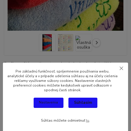
Osuška s vyšitým motívom je vyrobená z bavlny. Je veľmi mäkká a
vysoko savá z príjemne mäkkého materiálu. K farbeniu boli použité
Pre základnú funkčnosť, spríjemnenie používania webu,
farbivá najlepšej kvality, ktoré zabezpečujú trvalosť farby hoci aj po
analytické účely a v prípade udelenia súhlasu aj na účely cielenia
reklamy využívame súbory cookies. Nastavenie vlastných
viacerých praniach. Materiál: 100 % bavlna; Rozmer: 140cm x 70cm;
preferencií cookies môžete kedykoľvek upraviť odkazom v
Gramáž: 400g/m2 Návod: 1.-Vyber...
celý popis
spodnej časti stránok.
Súhlasím
Nastavenia
Dostupnosť
Skladom
Farba osušiek
Súhlas môžete odmietnuť
tu
.