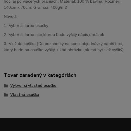
hoci aj po viacerých praniach. Materiál: 100 % bavlna; Rozmer:
140cm x 70cm; Gramáž: 400g/m2
Návod:
1.-Vyber si farbu osušky
2.-Vyber si farbu nite,ktorou bude vyšitý nápis,obrázok
3.-Vlož do košíka (Do poznámky na konci objednávky napíš text,
ktorý bude na osuške vyšitý + kód obrázku ,ak má byť tiež vyšitý)
Tovar zaradený v kategóriách
Vytvor si vlastnú osušku
Vlastná osuška