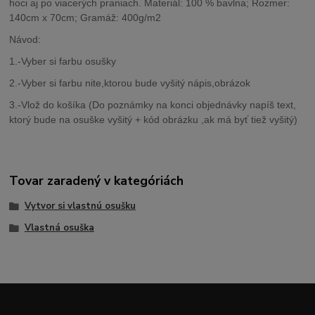
hoci aj po viacerých praniach. Materiál: 100 % bavlna; Rozmer:
140cm x 70cm; Gramáž: 400g/m2
Návod:
1.-Vyber si farbu osušky
2.-Vyber si farbu nite,ktorou bude vyšitý nápis,obrázok
3.-Vlož do košíka (Do poznámky na konci objednávky napíš text,
ktorý bude na osuške vyšitý + kód obrázku ,ak má byť tiež vyšitý)
Tovar zaradený v kategóriách
Vytvor si vlastnú osušku
Vlastná osuška