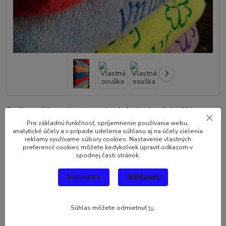
Osuška s vyšitým motívom je vyrobená z bavlny. Je veľmi mäkká a
vysoko savá z príjemne mäkkého materiálu. K farbeniu boli použité
Pre základnú funkčnosť, spríjemnenie používania webu,
farbivá najlepšej kvality, ktoré zabezpečujú trvalosť farby hoci aj po
analytické účely a v prípade udelenia súhlasu aj na účely cielenia
reklamy využívame súbory cookies. Nastavenie vlastných
viacerých praniach. Materiál: 100 % bavlna; Rozmer: 140cm x 70cm;
preferencií cookies môžete kedykoľvek upraviť odkazom v
Gramáž: 400g/m2 Návod: 1.-Vyber...
celý popis
spodnej časti stránok.
Súhlasím
Nastavenia
Dostupnosť
Skladom
Farba osušiek
Súhlas môžete odmietnuť
tu
.