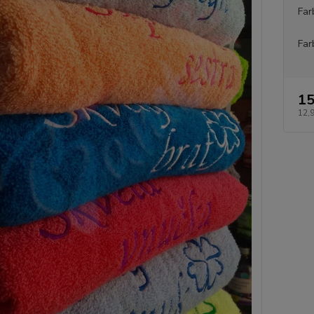
Far
Far
15
12,