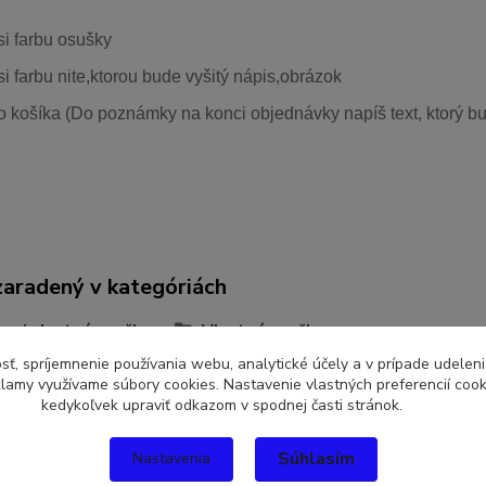
si farbu osušky
si farbu nite,ktorou bude vyšitý nápis,obrázok
o košíka (Do poznámky na konci objednávky napíš text, ktorý bu
zaradený v kategóriách
r si vlastnú osušku
Vlastná osuška
sť, spríjemnenie používania webu, analytické účely a v prípade udeleni
eklamy využívame súbory cookies. Nastavenie vlastných preferencií coo
kedykoľvek upraviť odkazom v spodnej časti stránok.
Súhlasím
Nastavenia