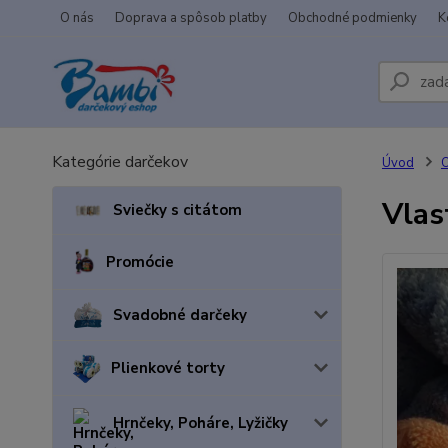
O nás
Doprava a spôsob platby
Obchodné podmienky
K
Kategórie darčekov
Úvod
Vlas
Sviečky s citátom
Promócie
Svadobné darčeky
Plienkové torty
Hrnčeky, Poháre, Lyžičky