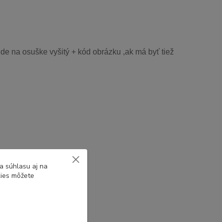
de na osuške vyšitý + kód obrázku ,ak má byť tiež
a súhlasu aj na
kies môžete