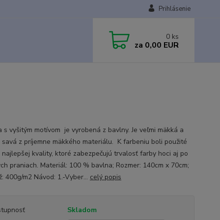
Prihlásenie
0
ks
za
0,00 EUR
 s vyšitým motívom je vyrobená z bavlny. Je veľmi mäkká a
 savá z príjemne mäkkého materiálu. K farbeniu boli použité
 najlepšej kvality, ktoré zabezpečujú trvalosť farby hoci aj po
ých praniach. Materiál: 100 % bavlna; Rozmer: 140cm x 70cm;
: 400g/m2 Návod: 1.-Vyber...
celý popis
tupnosť
Skladom