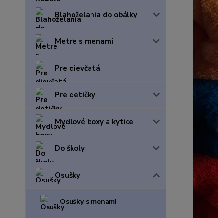
Blahoželania do obálky
Metre s menami
Pre dievčatá
Pre detičky
Mydlové boxy a kytice
Do školy
Osušky
Osušky s menami