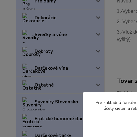
Pre dámy
Návod:
1.-Vyber 
Dekorácie
2.-Vyber 
3.-Vlož d
Sviečky a vône
vyšitý)
Dobroty
Darčekové vína
Tovar 
Ostatné
Vytvo
Suveníry Slovensko
Pre základnú funkčno
účely cielenia r
Erotické humorné darčeky
Darčekové tašky