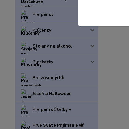
Pre pánov
Kľúčenky
Stojany na alkohol
Ploskačky
Pre zosnulých🕯️
Jeseň a Halloween
Pre pani učiteľky ♥️
Prvé Sväté Prijímanie 🕊️