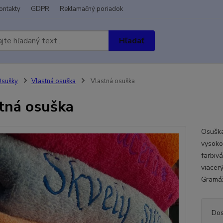
ontakty
GDPR
Reklamačný poriadok
Hľadať
Osušky
Vlastná osuška
Vlastná osuška
tná osuška
Osuška
vysoko
farbivá
viacer
Gramáž
Dos