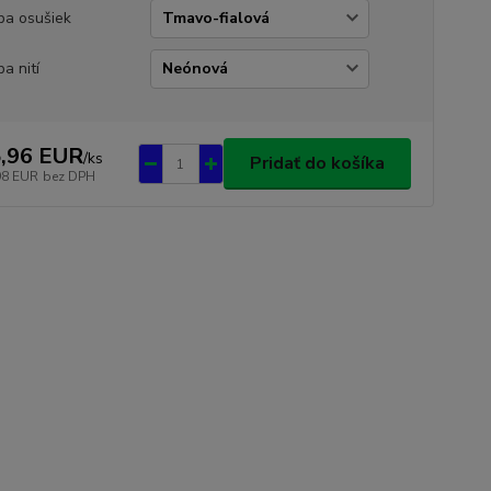
ba osušiek
ba nití
,96 EUR
/
ks
Pridať do košíka
98 EUR
bez DPH