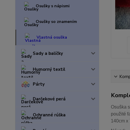
Osušky s nápismi
Osušky so znamením
Vlastná osuška
Sady a balíčky
Humorný textil
Kompl
Párty
Komple
Darčekové perá
Osuška s
použité f
Ochranné rúška
140cm x 