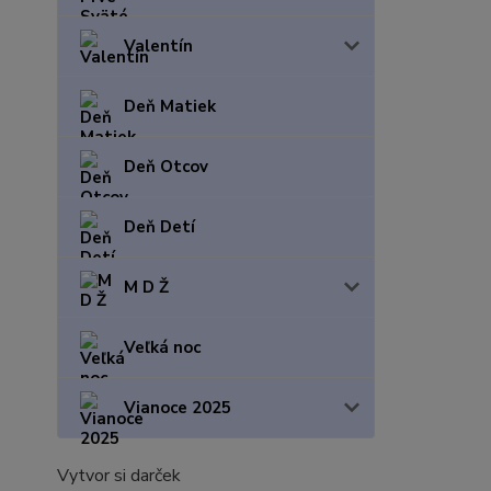
Valentín
Deň Matiek
Deň Otcov
Deň Detí
M D Ž
Veľká noc
Vianoce 2025
Vytvor si darček