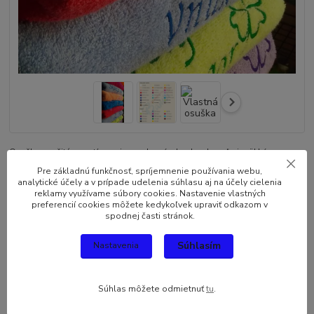
Osuška s vyšitým motívom je vyrobená z bavlny. Je veľmi mäkká a
vysoko savá z príjemne mäkkého materiálu. K farbeniu boli použité
Pre základnú funkčnosť, spríjemnenie používania webu,
farbivá najlepšej kvality, ktoré zabezpečujú trvalosť farby hoci aj po
analytické účely a v prípade udelenia súhlasu aj na účely cielenia
reklamy využívame súbory cookies. Nastavenie vlastných
viacerých praniach. Materiál: 100 % bavlna; Rozmer: 140cm x 70cm;
preferencií cookies môžete kedykoľvek upraviť odkazom v
Gramáž: 400g/m2 Návod: 1.-Vyber...
celý popis
spodnej časti stránok.
Súhlasím
Nastavenia
Dostupnosť
Skladom
Farba osušiek
Súhlas môžete odmietnuť
tu
.