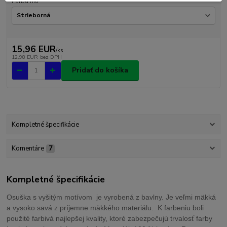
Farba nití
15,96 EUR
/
ks
12,98 EUR
bez DPH
Pridať do košíka
Kompletné špecifikácie
Komentáre
7
Kompletné špecifikácie
Osuška s vyšitým motívom je vyrobená z bavlny. Je veľmi mäkká
a vysoko savá z príjemne mäkkého materiálu. K farbeniu boli
použité farbivá najlepšej kvality, ktoré zabezpečujú trvalosť farby