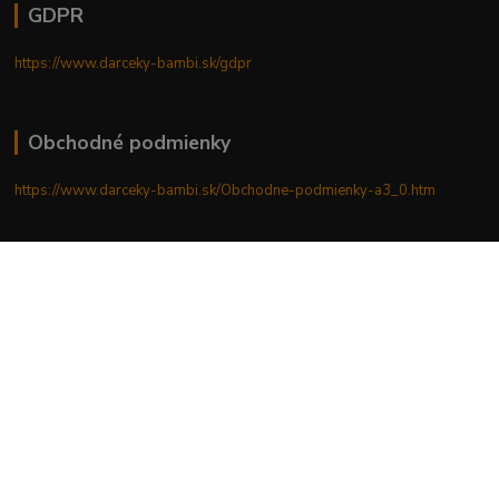
GDPR
https://www.darceky-bambi.sk/gdpr
Obchodné podmienky
https://www.darceky-bambi.sk/Obchodne-podmienky-a3_0.htm
Reklamačný poriadok
https://www.darceky-bambi.sk/reklamacny-poriadok
Upravit sběr cookies.
Vytvorené na
Eshop-rychlo.sk