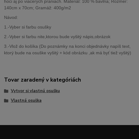
hoci aj po viacerých praniach. Materiál: 100 % bavlna; Rozmer:
140cm x 70cm; Gramáž: 400g/m2
Návod:
1.-Vyber si farbu osušky
2.-Vyber si farbu nite,ktorou bude vyšitý nápis,obrázok
3.-Vlož do košíka (Do poznámky na konci objednávky napíš text,
ktorý bude na osuške vyšitý + kód obrázku ,ak má byť tiež vyšitý)
Tovar zaradený v kategóriách
Vytvor si vlastnú osušku
Vlastná osuška