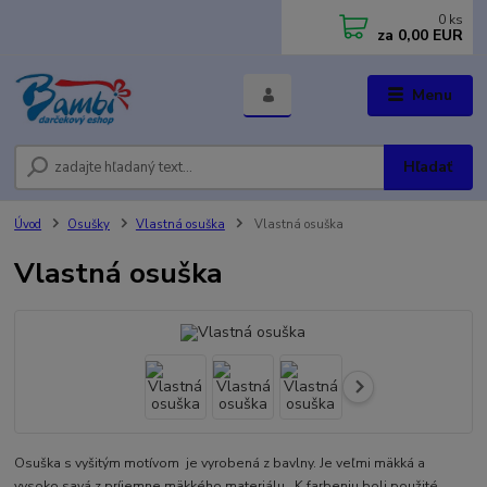
0
ks
za
0,00 EUR
Menu
Hľadať
Úvod
Osušky
Vlastná osuška
Vlastná osuška
Vlastná osuška
Osuška s vyšitým motívom je vyrobená z bavlny. Je veľmi mäkká a
vysoko savá z príjemne mäkkého materiálu. K farbeniu boli použité