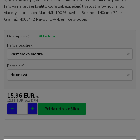
farbivá najlepšej kvality, ktoré zabezpečujú trvalosť farby hoci aj po
viacerých praniach. Materiál: 100 % bavlna; Rozmer: 140cm x 70cm;
Gramáž: 400g/m2 Návod: 1.-Vyber...
celý popis
Dostupnosť
Skladom
Farba osušiek
Farba nití
15,96 EUR
/
ks
12,98 EUR
bez DPH
Pridať do košíka