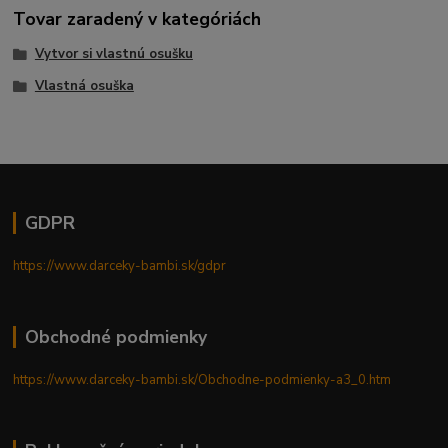
Tovar zaradený v kategóriách
Vytvor si vlastnú osušku
Vlastná osuška
GDPR
https://www.darceky-bambi.sk/gdpr
Obchodné podmienky
https://www.darceky-bambi.sk/Obchodne-podmienky-a3_0.htm