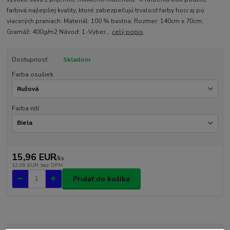
farbivá najlepšej kvality, ktoré zabezpečujú trvalosť farby hoci aj po
viacerých praniach. Materiál: 100 % bavlna; Rozmer: 140cm x 70cm;
Gramáž: 400g/m2 Návod: 1.-Vyber...
celý popis
Dostupnosť
Skladom
Farba osušiek
Farba nití
15,96 EUR
/
ks
12,98 EUR
bez DPH
Pridať do košíka