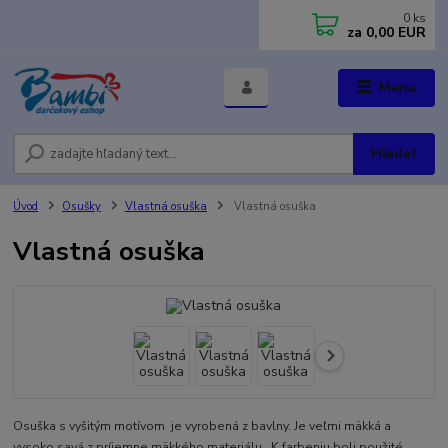
0
ks
za
0,00 EUR
Menu
Hľadať
Úvod
Osušky
Vlastná osuška
Vlastná osuška
Vlastná osuška
Osuška s vyšitým motívom je vyrobená z bavlny. Je veľmi mäkká a
vysoko savá z príjemne mäkkého materiálu. K farbeniu boli použité