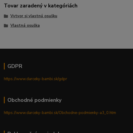
Tovar zaradený v kategóriách
Vytvor si vlastnú osušku
Vlastná osuška
GDPR
https://www.darceky-bambi.sk/gdpr
Obchodné podmienky
https://www.darceky-bambi.sk/Obchodne-podmienky-a3_0.htm