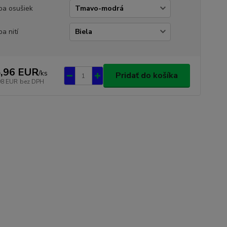
ba osušiek
ba nití
,96 EUR
/
ks
Pridať do košíka
98 EUR
bez DPH