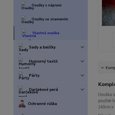
Osušky s nápismi
Osušky so znamením
Vlastná osuška
Sady a balíčky
Humorný textil
Kompl
Párty
Komple
Darčekové perá
Osuška s
použité f
Ochranné rúška
140cm x 