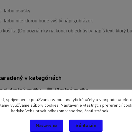
si farbu osušky
si farbu nite,ktorou bude vyšitý nápis,obrázok
o košíka (Do poznámky na konci objednávky napíš text, ktorý bu
zaradený v kategóriách
r si vlastnú osušku
Vlastná osuška
sť, spríjemnenie používania webu, analytické účely a v prípade udeleni
eklamy využívame súbory cookies. Nastavenie vlastných preferencií coo
kedykoľvek upraviť odkazom v spodnej časti stránok.
Súhlasím
Nastavenia