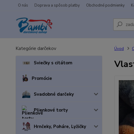
O nás
Doprava a spôsob platby
Obchodné podmienky
K
Kategórie darčekov
Úvod
Vlas
Sviečky s citátom
Promócie
Svadobné darčeky
Plienkové torty
Hrnčeky, Poháre, Lyžičky