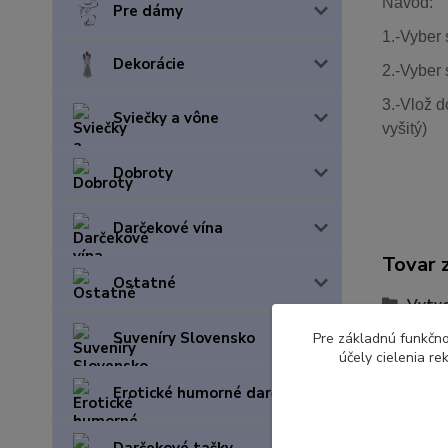
Návod:
Pre dámy
1.-Vyber 
Dekorácie
2.-Vyber 
3.-Vlož d
Sviečky a vône
vyšitý)
Dobroty
Darčekové vína
Tovar 
Ostatné
Vytvo
Suveníry Slovensko
Pre základnú funkčno
účely cielenia r
Erotické humorné darčeky