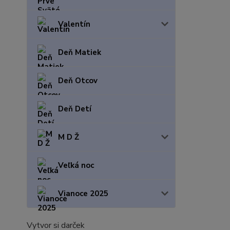
Valentín
Deň Matiek
Deň Otcov
Deň Detí
M D Ž
Veľká noc
Vianoce 2025
Vytvor si darček