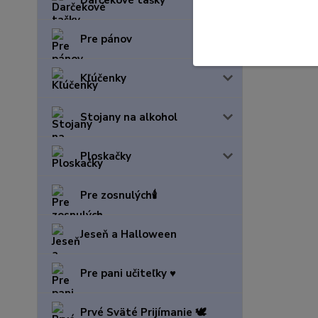
Darčekové tašky
Pre pánov
Kľúčenky
Stojany na alkohol
Ploskačky
Pre zosnulých🕯️
Jeseň a Halloween
Pre pani učiteľky ♥️
Prvé Sväté Prijímanie 🕊️