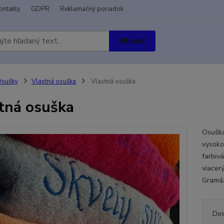
ontakty
GDPR
Reklamačný poriadok
Hľadať
Osušky
Vlastná osuška
Vlastná osuška
tná osuška
Osuška
vysoko
farbivá
viacer
Gramáž
Dos