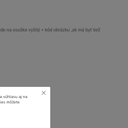
de na osuške vyšitý + kód obrázku ,ak má byť tiež
a súhlasu aj na
kies môžete