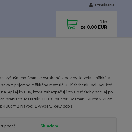
Prihlásenie
0
ks
za
0,00 EUR
 s vyšitým motívom je vyrobená z bavlny. Je veľmi mäkká a
 savá z príjemne mäkkého materiálu. K farbeniu boli použité
 najlepšej kvality, ktoré zabezpečujú trvalosť farby hoci aj po
ých praniach. Materiál: 100 % bavlna; Rozmer: 140cm x 70cm;
: 400g/m2 Návod: 1.-Vyber...
celý popis
tupnosť
Skladom