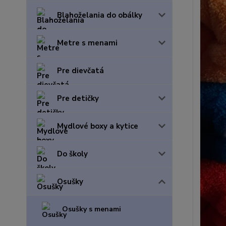
Blahoželania do obálky
Metre s menami
Pre dievčatá
Pre detičky
Mydlové boxy a kytice
Do školy
Osušky
Osušky s menami