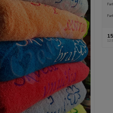
Far
Far
15
12,