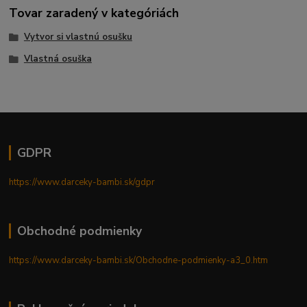
Tovar zaradený v kategóriách
Vytvor si vlastnú osušku
Vlastná osuška
GDPR
https://www.darceky-bambi.sk/gdpr
Obchodné podmienky
https://www.darceky-bambi.sk/Obchodne-podmienky-a3_0.htm