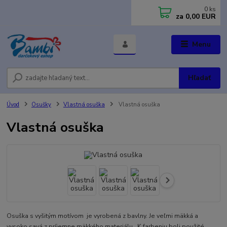
0
ks
za
0,00 EUR
Menu
Hľadať
Úvod
Osušky
Vlastná osuška
Vlastná osuška
Vlastná osuška
Osuška s vyšitým motívom je vyrobená z bavlny. Je veľmi mäkká a
vysoko savá z príjemne mäkkého materiálu. K farbeniu boli použité