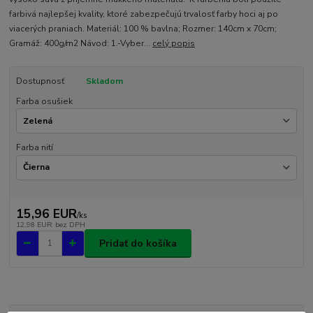
farbivá najlepšej kvality, ktoré zabezpečujú trvalosť farby hoci aj po
viacerých praniach. Materiál: 100 % bavlna; Rozmer: 140cm x 70cm;
Gramáž: 400g/m2 Návod: 1.-Vyber...
celý popis
Dostupnosť
Skladom
Farba osušiek
Farba nití
15,96 EUR
/
ks
12,98 EUR
bez DPH
Pridať do košíka