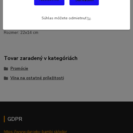
Ručne maľované vínko Mudr. v guľatej fľaši Cabernet Sauvignon.
Biele suché víno. Akostné odrodové víno. Výroba vína: Chateau
Topoľčianky, cintorínska 31, Topoľčianky. Objem 0,75 L. Alkohol:
Súhlas môžete odmietnuť
tu
.
12%. Obsahuje oxid siričitý.
Rozmer: 22x14 cm
Tovar zaradený v kategóriách
Promócie
Vína na ostatné príležitosti
GDPR
https://www.darceky-bambi.sk/gdpr