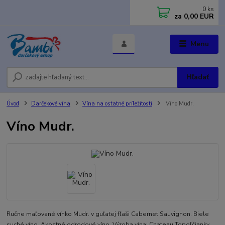
0
ks
za
0,00 EUR
Menu
Hľadať
Úvod
Darčekové vína
Vína na ostatné príležitosti
Víno Mudr.
Víno Mudr.
Ručne maľované vínko Mudr. v guľatej fľaši Cabernet Sauvignon. Biele
suché víno. Akostné odrodové víno. Výroba vína: Chateau Topoľčianky,