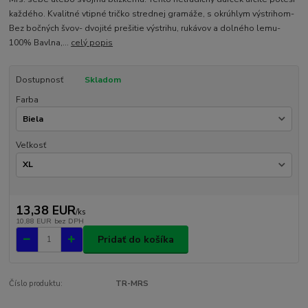
každého. Kvalitné vtipné tričko strednej gramáže, s okrúhlym výstrihom-
Bez bočných švov- dvojité prešitie výstrihu, rukávov a dolného lemu-
100% Bavlna,...
celý popis
Dostupnosť
Skladom
Farba
Veľkosť
13,38 EUR
/
ks
10,88 EUR
bez DPH
Pridať do košíka
Číslo produktu:
TR-MRS