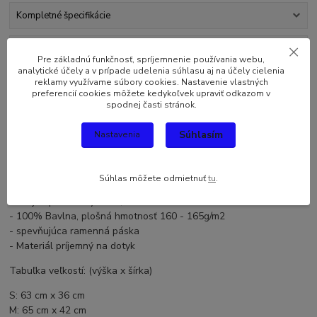
Kompletné špecifikácie
Komentáre
0
Pre základnú funkčnosť, spríjemnenie používania webu,
analytické účely a v prípade udelenia súhlasu aj na účely cielenia
reklamy využívame súbory cookies. Nastavenie vlastných
Kompletné špecifikácie
preferencií cookies môžete kedykoľvek upraviť odkazom v
spodnej časti stránok.
Originálny a vtipný darček pre každého. Darujte toto originálne
tričko Mrs. sebe alebo svojmu blízkemu. Tento netradičný darček
Súhlasím
Nastavenia
určite poteší každého.
Kvalitné vtipné tričko strednej gramáže, s okrúhlym výstrihom
Súhlas môžete odmietnuť
tu
.
- Bez bočných švov
- dvojité prešitie výstrihu, rukávov a dolného lemu
- 100% Bavlna, plošná hmotnosť 160 - 165g/m2
- spevňujúca ramenná páska
- Materiál príjemný na dotyk
Tabuľka veľkostí: (výška x šírka)
S: 63 cm x 36 cm
M: 65 cm x 42 cm