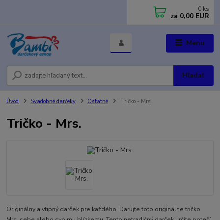
0
ks
za
0,00 EUR
Menu
Hľadať
Úvod
Svadobné darčeky
Ostatné
Tričko - Mrs.
Tričko - Mrs.
Originálny a vtipný darček pre každého. Darujte toto originálne tričko
Mrs. sebe alebo svojmu blízkemu. Tento netradičný darček určite poteší