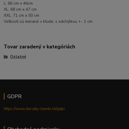
L: 66 cm x 46cm
XL: 68 cm x 47 cm
XXL: 71 cm x 50 cm
Veľkosti sú merané v kľude, s odchýlkou +- 1 cm.
Tovar zaradený v kategóriách
Ostatné
GDPR
https://www.darceky-bambi.sk/gdpr