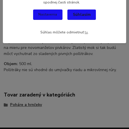
spodnej časti stránok.
Vybrať
svadobný dar
nie je ľahká úloha. A aký by mal vlastne byť
Súhlasím
Nastavenia
dar pre novomanželov? Originálny, vtipný a zároveň praktický?
Ako ale taký darček zohnať?
Z našej svadobnej kolekcie 2018 si vyberiete hneď.
Súhlas môžete odmietnuť
tu
.
Súprava svadobních
pollitrákov na pivo
s potlačou je vyrobená
na mieru pre novomanželov pivkárov. Zlatistý mok si tak budú
môcť vychutnať zo sladených pivných pollitrákov.
Objem:
500 ml.
Pollitráky nie sú vhodné do umývačky riadu a mikrovlnnej rúry.
Tovar zaradený v kategóriách
Poháre a hrnčeky