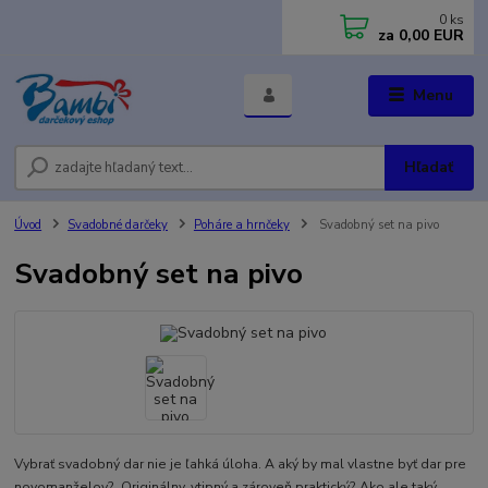
0
ks
za
0,00 EUR
Menu
Hľadať
Úvod
Svadobné darčeky
Poháre a hrnčeky
Svadobný set na pivo
Svadobný set na pivo
Vybrať svadobný dar nie je ľahká úloha. A aký by mal vlastne byť dar pre
novomanželov? Originálny, vtipný a zároveň praktický? Ako ale taký