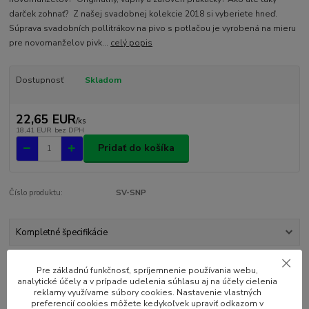
darček zohnať? Z našej svadobnej kolekcie 2018 si vyberiete hneď.
Súprava svadobních pollitrákov na pivo s potlačou je vyrobená na mieru
pre novomanželov pivk...
celý popis
Dostupnosť
Skladom
22,65 EUR
/
ks
18,41 EUR
bez DPH
Pridať do košíka
Číslo produktu:
SV-SNP
Kompletné špecifikácie
Komentáre
0
Pre základnú funkčnosť, spríjemnenie používania webu,
analytické účely a v prípade udelenia súhlasu aj na účely cielenia
reklamy využívame súbory cookies. Nastavenie vlastných
preferencií cookies môžete kedykoľvek upraviť odkazom v
Kompletné špecifikácie