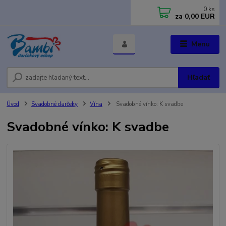
0
ks
za
0,00 EUR
Menu
Hľadať
Úvod
Svadobné darčeky
Vína
Svadobné vínko: K svadbe
Svadobné vínko: K svadbe