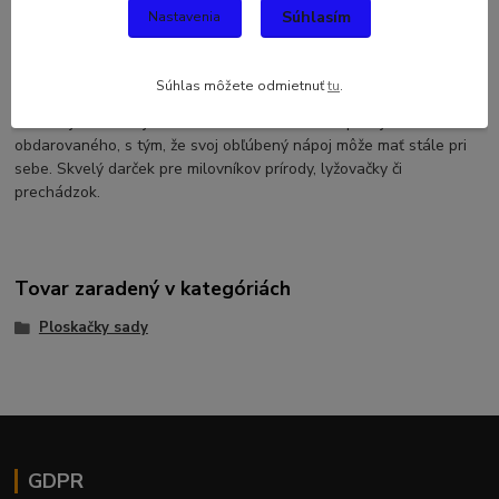
Súhlasím
Nastavenia
Sada ploskačka šach.
Značkové darčeky zaručene potešia každého muža. Urobte mu
Súhlas môžete odmietnuť
tu
.
radosť ploskačkou, ktorá má moderný dizajn a je vyrobená z
kvalitnej nerezovej ocele. To zaručí dlhodobú spokojnosť
obdarovaného, s tým, že svoj obľúbený nápoj môže mať stále pri
sebe. Skvelý darček pre milovníkov prírody, lyžovačky či
prechádzok.
Tovar zaradený v kategóriách
Ploskačky sady
GDPR