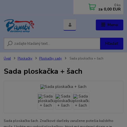
0
ks
za
0,00 EUR
Menu
Hľadať
Úvod
Ploskačky
Ploskačky sady
Sada ploskačka + šach
Sada ploskačka + šach
Sada ploskačka šach. Značkové darčeky zaručene potešia každého
muža. Urobte mu radosť ploskačkou, ktorá má moderný dizajn a je