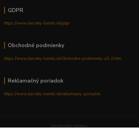
GDPR
https://www.darceky-bambi.sk/gdpr
Obchodné podmienky
https://www.darceky-bambi.sk/Obchodne-podmienky-a3_0.htm
Reklamačný poriadok
https://www.darceky-bambi.sk/reklamacny-poriadok
Upravit sběr cookies.