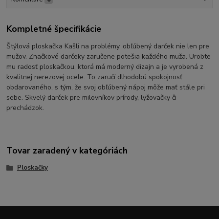
Kompletné špecifikácie
Štýlová ploskačka Kašli na problémy, obľúbený darček nie len pre
mužov. Značkové darčeky zaručene potešia každého muža. Urobte
mu radosť ploskačkou, ktorá má moderný dizajn a je vyrobená z
kvalitnej nerezovej ocele. To zaručí dlhodobú spokojnosť
obdarovaného, s tým, že svoj obľúbený nápoj môže mať stále pri
sebe. Skvelý darček pre milovníkov prírody, lyžovačky či
prechádzok.
Tovar zaradený v kategóriách
Ploskačky