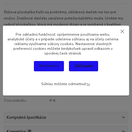
Štýlová ploskačka Kašli na problémy, obľúbený darček nie len pre
mužov. Značkové darčeky zaručene potešia každého muža. Urobte mu
radosť ploskačkou, ktorá má moderný dizajn a je vyrobená z kvalitnej
nerezovej ocele. To zaručí dlhodobú spokojnosť obdarovaného, s tým,
Pre základnú funkčnosť, spríjemnenie používania webu,
že svoj obľúbený nápoj môže mať s...
celý popis
analytické účely a v prípade udelenia súhlasu aj na účely cielenia
reklamy využívame súbory cookies. Nastavenie vlastných
preferencií cookies môžete kedykoľvek upraviť odkazom v
Dostupnosť
Skladom
spodnej časti stránok.
Súhlasím
Nastavenia
8,76 EUR
/
ks
7,12 EUR
bez DPH
Pridať do košíka
Súhlas môžete odmietnuť
tu
.
Číslo produktu:
P-K
Kompletné špecifikácie
Komentáre
0