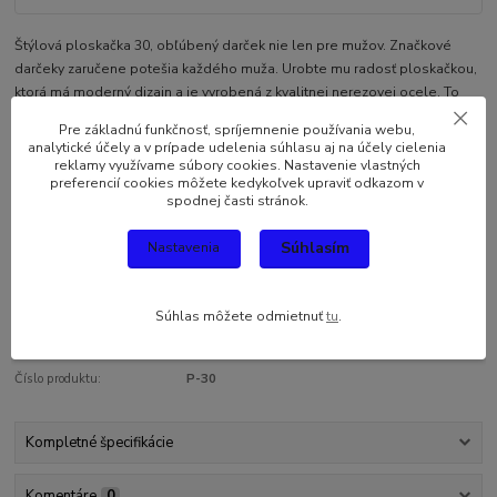
Štýlová ploskačka 30, obľúbený darček nie len pre mužov. Značkové
darčeky zaručene potešia každého muža. Urobte mu radosť ploskačkou,
ktorá má moderný dizajn a je vyrobená z kvalitnej nerezovej ocele. To
zaručí dlhodobú spokojnosť obdarovaného, s tým, že svoj obľúbený
Pre základnú funkčnosť, spríjemnenie používania webu,
nápoj môže mať stále pri sebe. ...
celý popis
analytické účely a v prípade udelenia súhlasu aj na účely cielenia
reklamy využívame súbory cookies. Nastavenie vlastných
preferencií cookies môžete kedykoľvek upraviť odkazom v
Dostupnosť
Skladom
spodnej časti stránok.
Súhlasím
Nastavenia
8,76 EUR
/
ks
7,12 EUR
bez DPH
Pridať do košíka
Súhlas môžete odmietnuť
tu
.
Číslo produktu:
P-30
Kompletné špecifikácie
Komentáre
0