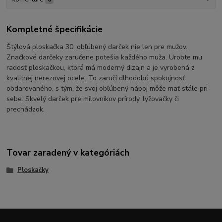
Kompletné špecifikácie
Štýlová ploskačka 30, obľúbený darček nie len pre mužov.
Značkové darčeky zaručene potešia každého muža. Urobte mu
radosť ploskačkou, ktorá má moderný dizajn a je vyrobená z
kvalitnej nerezovej ocele. To zaručí dlhodobú spokojnosť
obdarovaného, s tým, že svoj obľúbený nápoj môže mať stále pri
sebe. Skvelý darček pre milovníkov prírody, lyžovačky či
prechádzok.
Tovar zaradený v kategóriách
Ploskačky