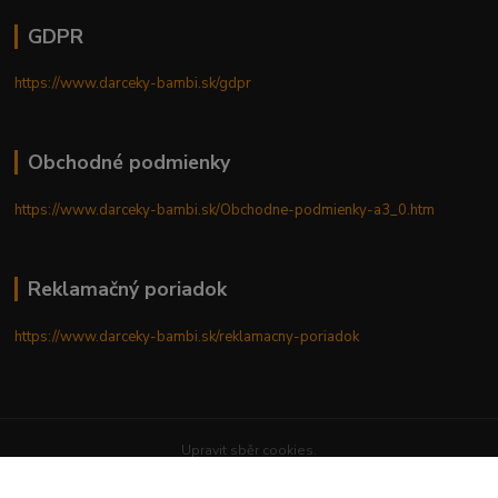
GDPR
https://www.darceky-bambi.sk/gdpr
Obchodné podmienky
https://www.darceky-bambi.sk/Obchodne-podmienky-a3_0.htm
Reklamačný poriadok
https://www.darceky-bambi.sk/reklamacny-poriadok
Upravit sběr cookies.