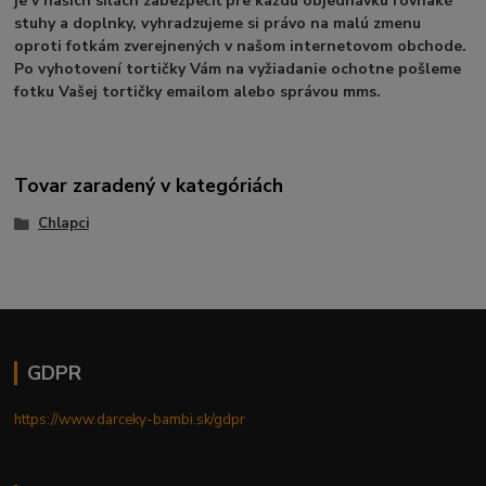
je v našich silách zabezpečiť pre každú objednávku rovnaké
stuhy a doplnky, vyhradzujeme si právo na malú zmenu
oproti fotkám zverejnených v našom internetovom obchode.
Po vyhotovení tortičky Vám na vyžiadanie ochotne pošleme
fotku Vašej tortičky emailom alebo správou mms.
Tovar zaradený v kategóriách
Chlapci
GDPR
https://www.darceky-bambi.sk/gdpr