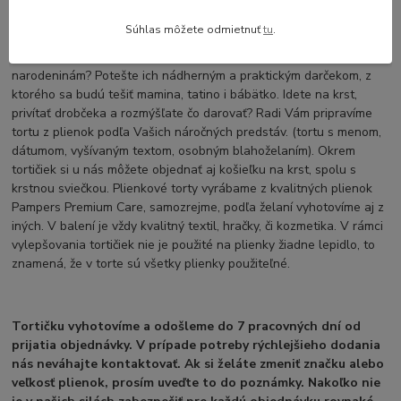
deka, osuška, papučky, vlhčené obrúsky....)
Súhlas môžete odmietnuť
tu
.
Chcete darovať originálny darček a neviete čo darovať blízkym pri
príležitosti narodenia bábätka, krstu, Vianoc, Mikuláša, či k 1.
narodeninám? Potešte ich nádherným a praktickým darčekom, z
ktorého sa budú tešiť mamina, tatino i bábätko. Idete na krst,
privítať drobčeka a rozmýšľate čo darovať? Radi Vám pripravíme
tortu z plienok podľa Vašich náročných predstáv. (tortu s menom,
dátumom, vyšívaným textom, osobným blahoželaním). Okrem
tortičiek si u nás môžete objednať aj košieľku na krst, spolu s
krstnou sviečkou. Plienkové torty vyrábame z kvalitných plienok
Pampers Premium Care, samozrejme, podľa želaní vyhotovíme aj z
iných. V balení je vždy kvalitný textil, hračky, či kozmetika. V rámci
vylepšovania tortičiek nie je použité na plienky žiadne lepidlo, to
znamená, že v torte sú všetky plienky použiteľné.
Tortičku vyhotovíme a odošleme do 7 pracovných dní od
prijatia objednávky. V prípade potreby rýchlejšieho dodania
nás neváhajte kontaktovať. Ak si želáte zmeniť značku alebo
veľkosť plienok, prosím uveďte to do poznámky. Nakoľko nie