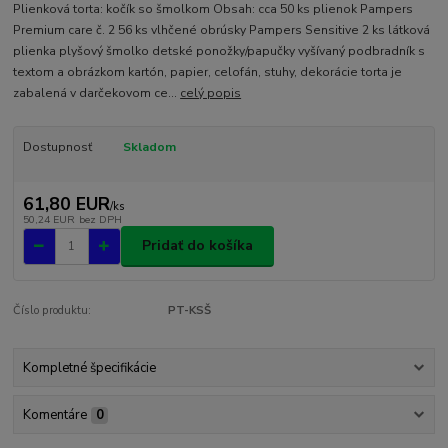
Plienková torta: kočík so šmolkom Obsah: cca 50 ks plienok Pampers
Premium care č. 2 56 ks vlhčené obrúsky Pampers Sensitive 2 ks látková
plienka plyšový šmolko detské ponožky/papučky vyšívaný podbradník s
textom a obrázkom kartón, papier, celofán, stuhy, dekorácie torta je
zabalená v darčekovom ce...
celý popis
Dostupnosť
Skladom
61,80 EUR
/
ks
50,24 EUR
bez DPH
Pridať do košíka
Číslo produktu:
PT-KSŠ
Kompletné špecifikácie
Komentáre
0