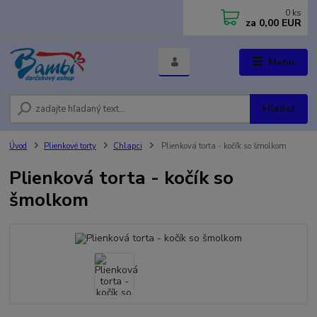
0
ks
za
0,00 EUR
Menu
Hľadať
Úvod
Plienkové torty
Chlapci
Plienková torta - kočík so šmolkom
Plienková torta - kočík so
šmolkom