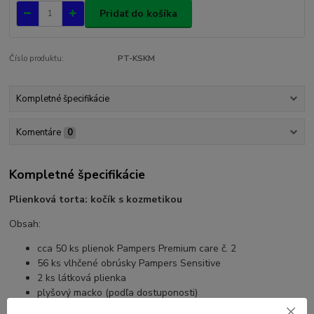
Pridať do košíka
Číslo produktu:
PT-KSKM
Kompletné špecifikácie
Komentáre
0
Kompletné špecifikácie
Plienková torta: kočík s kozmetikou
Obsah:
cca 50 ks plienok Pampers Premium care č. 2
56 ks vlhčené obrúsky Pampers Sensitive
2 ks látková plienka
plyšový macko (podľa dostuponosti)
detský šampón