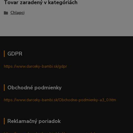
Tovar zaradený v kategóriách
Chlapci
GDPR
https://www.darceky-bambi.sk/gdpr
Obchodné podmienky
https://www.darceky-bambi.sk/Obchodne-podmienky-a3_0.htm
Reklamačný poriadok