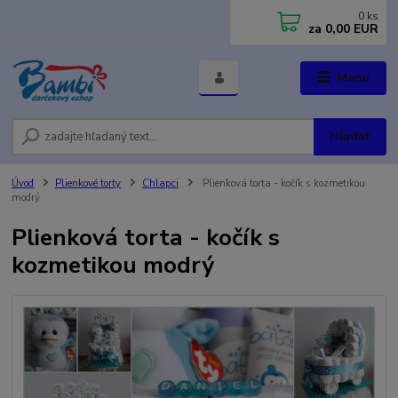
0
ks
za
0,00 EUR
Menu
Hľadať
Úvod
Plienkové torty
Chlapci
Plienková torta - kočík s kozmetikou
modrý
Plienková torta - kočík s
kozmetikou modrý