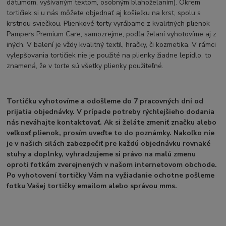
dátumom, vyšívaným textom, osobným blahoželaním). Okrem
tortičiek si u nás môžete objednať aj košieľku na krst, spolu s
krstnou sviečkou. Plienkové torty vyrábame z kvalitných plienok
Pampers Premium Care, samozrejme, podľa želaní vyhotovíme aj z
iných. V balení je vždy kvalitný textil, hračky, či kozmetika. V rámci
vylepšovania tortičiek nie je použité na plienky žiadne lepidlo, to
znamená, že v torte sú všetky plienky použiteľné.
Tortičku vyhotovíme a odošleme do 7 pracovných dní od
prijatia objednávky. V prípade potreby rýchlejšieho dodania
nás neváhajte kontaktovať. Ak si želáte zmeniť značku alebo
veľkosť plienok, prosím uveďte to do poznámky. Nakoľko nie
je v našich silách zabezpečiť pre každú objednávku rovnaké
stuhy a doplnky, vyhradzujeme si právo na malú zmenu
oproti fotkám zverejnených v našom internetovom obchode.
Po vyhotovení tortičky Vám na vyžiadanie ochotne pošleme
fotku Vašej tortičky emailom alebo správou mms.