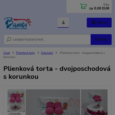
0
ks
za
0,00 EUR
Menu
Hľadať
Úvod
Plienkové torty
Dievčatá
Plienková torta - dvojposchodová s
korunkou
Plienková torta - dvojposchodová
s korunkou