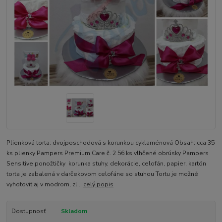
Plienková torta: dvojposchodová s korunkou cyklaménová Obsah: cca 35
ks plienky Pampers Premium Care č. 2 56 ks vlhčené obrúsky Pampers
Sensitive ponožtičky korunka stuhy, dekorácie, celofán, papier, kartón
torta je zabalená v darčekovom celofáne so stuhou Tortu je možné
vyhotoviť aj v modrom, zl...
celý popis
Dostupnosť
Skladom