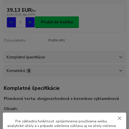
39,13 EUR
/
ks
31,81 EUR
bez DPH
Pridať do košíka
Číslo produktu:
PLIEN-001
Kompletné špecifikácie
Komentáre
0
Kompletné špecifikácie
Plienková torta: dvojposchodová s korunkou cyklaménová
Obsah:
cca 35 ks plienky Pampers Premium Care č. 2
Pre základnú funkčnosť, spríjemnenie používania webu,
56 ks vlhčené obrúsky Pampers Sensitive
analytické účely a v prípade udelenia súhlasu aj na účely cielenia