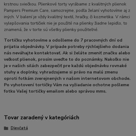
krstnou sviečkou. Plienkové torty vyrábame z kvalitných plienok
Pampers Premium Care, samozrejme, podľa želaní vyhotovíme aj z
iných. V balení je vždy kvalitný textil, hračky, či kozmetika. V rámci
vylepšovania tortičiek nie je použité na plienky žiadne lepidlo, to
znamená, že v torte sú všetky plienky použiteľné.
Tortičku vyhotovíme a odošleme do 7 pracovných dní od
prijatia objednávky. V prípade potreby rýchlejšieho dodania
nás neváhajte kontaktovať. Ak si želáte zmeniť značku alebo
veľkosť plienok, prosím uveďte to do poznámky. Nakoľko nie
je v našich silách zabezpečiť pre každú objednávku rovnaké
stuhy a doplnky, vyhradzujeme si právo na malú zmenu
oproti fotkám zverejnených v našom internetovom obchode.
Po vyhotovení tortičky Vám na vyžiadanie ochotne pošleme
fotku Vašej tortičky emailom alebo správou mms.
Tovar zaradený v kategóriách
Dievčatá