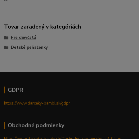
Tovar zaradený v kategóriách
Pre dievčatá
Detské peňaženky
GDPR
https://www.darceky-bambi.sk/gdpr
Obchodné podmienky
https://www.darceky-bambi.sk/Obchodne-podmienky-a3_0.htm