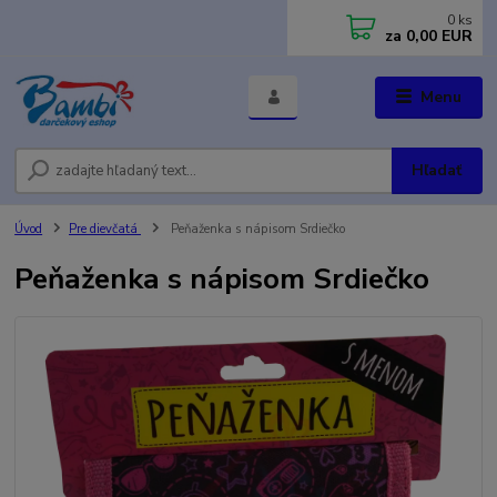
0
ks
za
0,00 EUR
Menu
Hľadať
Úvod
Pre dievčatá
Peňaženka s nápisom Srdiečko
Peňaženka s nápisom Srdiečko