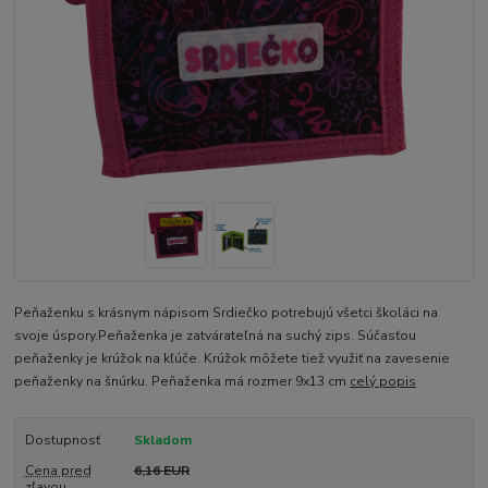
Peňaženku s krásnym nápisom Srdiečko potrebujú všetci školáci na
svoje úspory.Peňaženka je zatvárateľná na suchý zips. Súčasťou
peňaženky je krúžok na kľúče. Krúžok môžete tiež využiť na zavesenie
peňaženky na šnúrku. Peňaženka má rozmer 9x13 cm
celý popis
Dostupnosť
Skladom
Cena pred
6,16 EUR
zľavou