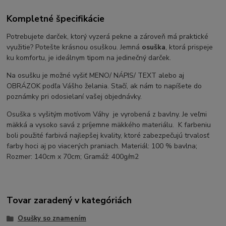
Kompletné špecifikácie
Potrebujete darček, ktorý vyzerá pekne a zároveň má praktické
využitie? Potešte krásnou osuškou. Jemná
osuška
, ktorá prispeje
ku komfortu, je ideálnym tipom na jedinečný darček.
Na osušku je možné vyšiť MENO/ NÁPIS/ TEXT alebo aj
OBRÁZOK podľa Vášho želania. Stačí, ak nám to napíšete do
poznámky pri odosielaní vašej objednávky.
Osuška s vyšitým motívom Váhy je vyrobená z bavlny. Je veľmi
mäkká a vysoko savá z príjemne mäkkého materiálu. K farbeniu
boli použité farbivá najlepšej kvality, ktoré zabezpečujú trvalosť
farby hoci aj po viacerých praniach. Materiál: 100 % bavlna;
Rozmer: 140cm x 70cm; Gramáž: 400g/m2
Tovar zaradený v kategóriách
Osušky so znamením