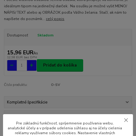
ideálnym tipom na jedinečný darček. Na osušku je možné vyšiť MENO/
NÁPIS/ TEXT alebo aj OBRÁZOK podľa Vášho želania. Stačí, ak nám to
napíšete do poznámk...
celý popis
Dostupnosť
Skladom
15,96 EUR
/
ks
12,98 EUR
bez DPH
Pridať do košíka
Číslo produktu:
O-SV
Kompletné špecifikácie
Komentáre
0
Pre základnú funkčnosť, spríjemnenie používania webu,
analytické účely a v prípade udelenia súhlasu aj na účely cielenia
reklamy využívame súbory cookies. Nastavenie vlastných
Kompletné špecifikácie