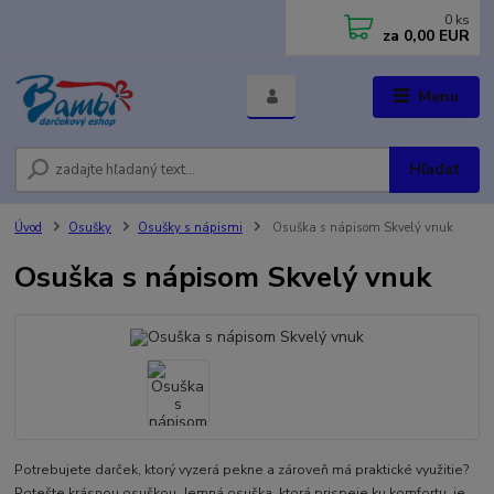
0
ks
za
0,00 EUR
Menu
Hľadať
Úvod
Osušky
Osušky s nápismi
Osuška s nápisom Skvelý vnuk
Osuška s nápisom Skvelý vnuk
Potrebujete darček, ktorý vyzerá pekne a zároveň má praktické využitie?
Potešte krásnou osuškou. Jemná osuška, ktorá prispeje ku komfortu, je