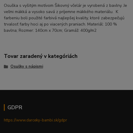
Osuška s vyšitým motívom Šikovný včelár je vyrobená z bavlny. Je
veľmi mäkká a vysoko savá z príjemne mäkkého materiálu. K
farbeniu boli použité farbivá najlepšej kvality, ktoré zabezpečujú
trvalosť farby hoci aj po viacerých praniach. Materiál: 100 %
bavlna; Rozmer: 140cm x 70cm; Gramáž: 400g/m2
Tovar zaradený v kategóriách
Osušky s nápismi
GDPR
https://www.darceky-bambi.sk/gdpr