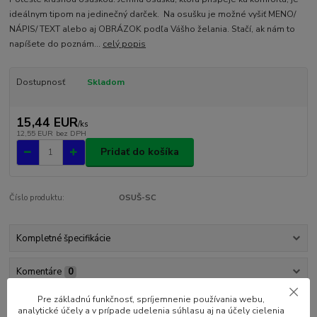
ideálnym tipom na jedinečný darček. Na osušku je možné vyšiť MENO/
NÁPIS/ TEXT alebo aj OBRÁZOK podľa Vášho želania. Stačí, ak nám to
napíšete do poznám...
celý popis
Dostupnosť
Skladom
15,44 EUR
/
ks
12,55 EUR
bez DPH
Pridať do košíka
Číslo produktu:
OSUŠ-SC
Kompletné špecifikácie
Komentáre
0
Pre základnú funkčnosť, spríjemnenie používania webu,
analytické účely a v prípade udelenia súhlasu aj na účely cielenia
Kompletné špecifikácie