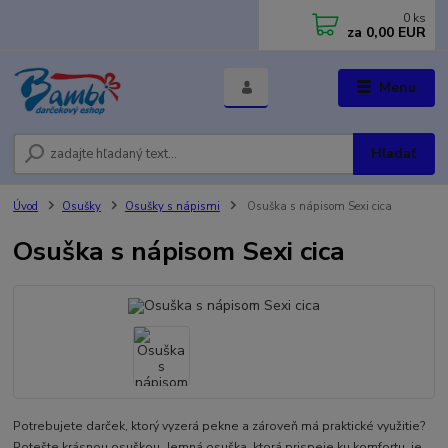
0
ks
za
0,00 EUR
Menu
Hľadať
Úvod
Osušky
Osušky s nápismi
Osuška s nápisom Sexi cica
Osuška s nápisom Sexi cica
Potrebujete darček, ktorý vyzerá pekne a zároveň má praktické využitie?
Potešte krásnou osuškou. Jemná osuška, ktorá prispeje ku komfortu, je